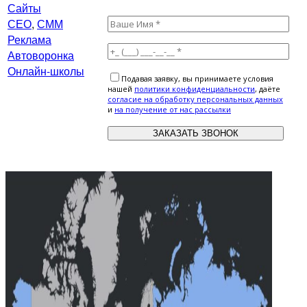
Сайты
СЕО
,
СММ
Реклама
Автоворонка
Онлайн-школы
Подавая заявку, вы принимаете условия
нашей
политики конфиденциальности
, даёте
cогласие на обработку персональных данных
и
на получение от нас рассылки