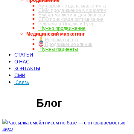
Аутсорсинг отдела маркетинга
СММ продвижение в соцсетях
Емейл-маркетинг для бизнеса
СЕО поисковая оптимизация
Реклама в Яндекс и Гугл
Нужно продвижение
Медицинский маркетинг
Реклама врача
Продвижение клиник
Нужны пациенты
СТАТЬИ
О НАС
КОНТАКТЫ
СМИ
Связь
ЗАКАЗ ЗВОНКА
Блог