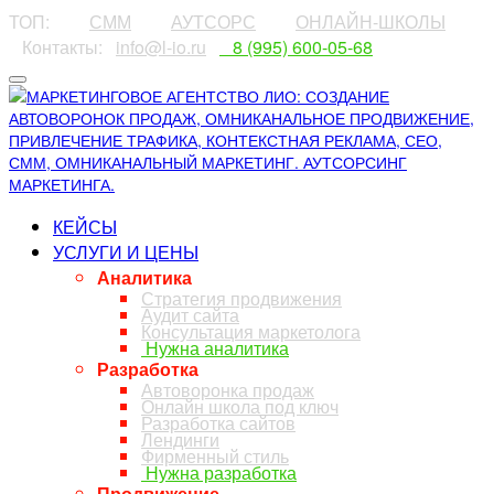
ТОП:
⠀⠀⠀
СММ
⠀⠀⠀
АУТСОРС
⠀⠀⠀
ОНЛАЙН-ШКОЛЫ
⠀Контакты:⠀
info@l-io.ru
⠀
⠀8 (995) 600-05-68
КЕЙСЫ
УСЛУГИ И ЦЕНЫ
Аналитика
Стратегия продвижения
Аудит сайта
Консультация маркетолога
Нужна аналитика
Разработка
Автоворонка продаж
Онлайн школа под ключ
Разработка сайтов
Лендинги
Фирменный стиль
Нужна разработка
Продвижение