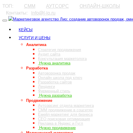
ТОП:
⠀⠀⠀
СММ
⠀⠀⠀
АУТСОРС
⠀⠀⠀
ОНЛАЙН-ШКОЛЫ
⠀Контакты:⠀
info@l-io.ru
⠀
КЕЙСЫ
УСЛУГИ И ЦЕНЫ
Аналитика
Стратегия продвижения
Аудит сайта
Консультация маркетолога
Нужна аналитика
Разработка
Автоворонка продаж
Онлайн школа под ключ
Разработка сайтов
Лендинги
Фирменный стиль
Нужна разработка
Продвижение
Аутсорсинг отдела маркетинга
СММ продвижение в соцсетях
Емейл-маркетинг для бизнеса
СЕО поисковая оптимизация
Реклама в Яндекс и Гугл
Нужно продвижение
Медицинский маркетинг