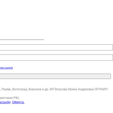
 рассылки
ск, Пермь, Волгоград, Воронеж и др. ИП Власова Ирина Андреевна ОГРНИП:
рритории РФ).
ассылку
.
Оферта.