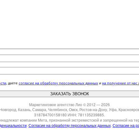
ости
, даёте
cогласие на обработку персональных данных
и
на получение от нас
Маркетинговое агентство Лио © 2012 — 2026
Новгород, Казань, Самара, Челябинск, Омск, Ростов-на-Дону, Уфа, Краснояр
318784700158180 ИНН: 781135239885.
ринадлежат компании Мета, признанной экстремистской и запрещенной на те
денциальности
.
Согласие на обработку персональных данных
.
Согласие на р