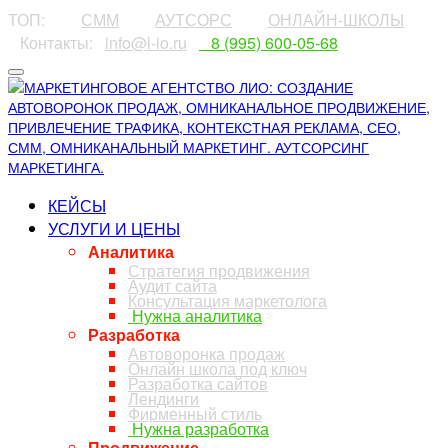
ТОП:
⠀⠀⠀
СММ
⠀⠀⠀
АУТСОРС
⠀⠀⠀
ОНЛАЙН-ШКОЛЫ
⠀Контакты:⠀
info@l-io.ru
⠀
⠀8 (995) 600-05-68
КЕЙСЫ
УСЛУГИ И ЦЕНЫ
Аналитика
Стратегия продвижения
Аудит сайта
Консультация маркетолога
Нужна аналитика
Разработка
Автоворонка продаж
Онлайн школа под ключ
Разработка сайтов
Лендинги
Фирменный стиль
Нужна разработка
Продвижение