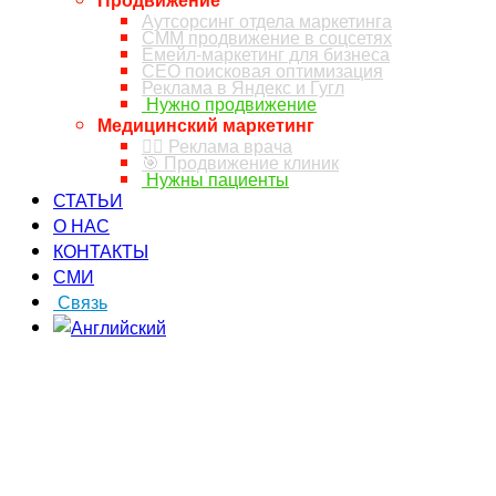
Аутсорсинг отдела маркетинга
СММ продвижение в соцсетях
Емейл-маркетинг для бизнеса
СЕО поисковая оптимизация
Реклама в Яндекс и Гугл
Нужно продвижение
Медицинский маркетинг
👨‍⚕️ Реклама врача
🎯 Продвижение клиник
Нужны пациенты
СТАТЬИ
О НАС
КОНТАКТЫ
СМИ
Связь
ЗАКАЗ ЗВОНКА