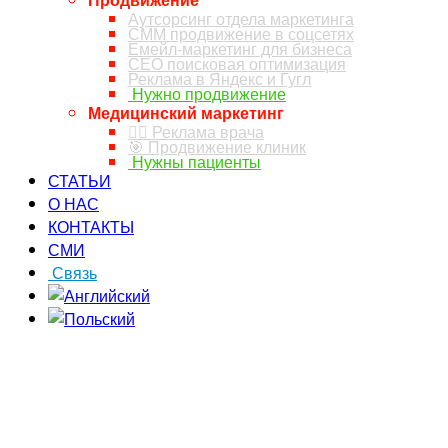
Аутсорсинг отдела маркетинга
СММ продвижение в соцсетях
Емейл-маркетинг для бизнеса
СЕО поисковая оптимизация
Реклама в Яндекс и Гугл
Нужно продвижение
Медицинский маркетинг
👨‍⚕️ Реклама врача
🎯 Продвижение клиник
Нужны пациенты
СТАТЬИ
О НАС
КОНТАКТЫ
СМИ
Связь
ЗАКАЗ ЗВОНКА