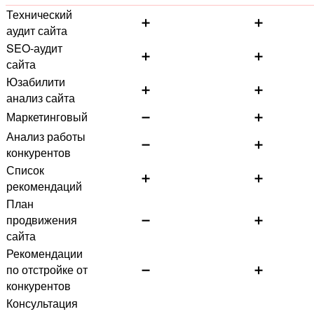
Технический
➕
➕
аудит сайта
SEO-аудит
➕
➕
сайта
Юзабилити
➕
➕
анализ сайта
Маркетинговый
➖
➕
Анализ работы
➖
➕
конкурентов
Список
➕
➕
рекомендаций
План
продвижения
➖
➕
сайта
Рекомендации
по отстройке от
➖
➕
конкурентов
Консультация