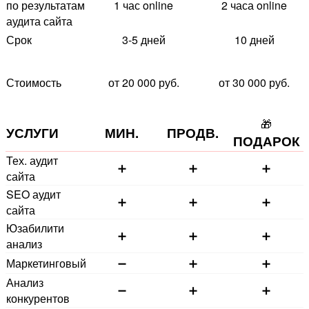
по результатам
1 час online
2 часа online
аудита сайта
Срок
3-5 дней
10 дней
Стоимость
от 20 000 руб.
от 30 000 руб.
🎁
УСЛУГИ
МИН.
ПРОДВ.
ПОДАРОК
Тех. аудит
➕
➕
➕
сайта
SEO аудит
➕
➕
➕
сайта
Юзабилити
➕
➕
➕
анализ
Маркетинговый
➖
➕
➕
Анализ
➖
➕
➕
конкурентов