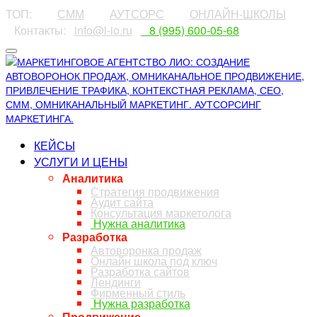
ТОП:
⠀⠀⠀
СММ
⠀⠀⠀
АУТСОРС
⠀⠀⠀
ОНЛАЙН-ШКОЛЫ
⠀Контакты:⠀
info@l-io.ru
⠀
⠀8 (995) 600-05-68
КЕЙСЫ
УСЛУГИ И ЦЕНЫ
Аналитика
Стратегия продвижения
Аудит сайта
Консультация маркетолога
Нужна аналитика
Разработка
Автоворонка продаж
Онлайн школа под ключ
Разработка сайтов
Лендинги
Фирменный стиль
Нужна разработка
Продвижение