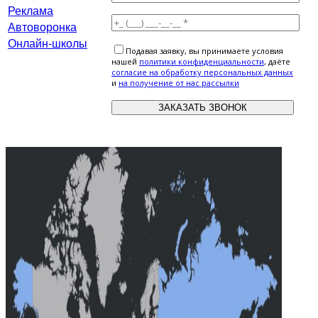
Реклама
Автоворонка
Онлайн-школы
Подавая заявку, вы принимаете условия
нашей
политики конфиденциальности
, даёте
cогласие на обработку персональных данных
и
на получение от нас рассылки