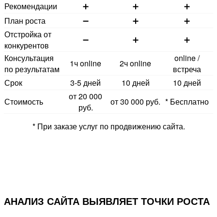
Рекомендации
➕
➕
➕
План роста
➖
➕
➕
Отстройка от
➖
➕
➕
конкурентов
Консультация
online /
1ч online
2ч online
по результатам
встреча
Срок
3-5 дней
10 дней
10 дней
от 20 000
Стоимость
от 30 000 руб.
* Бесплатно
руб.
* При заказе услуг по продвижению сайта.
АНАЛИЗ САЙТА ВЫЯВЛЯЕТ ТОЧКИ РОСТА