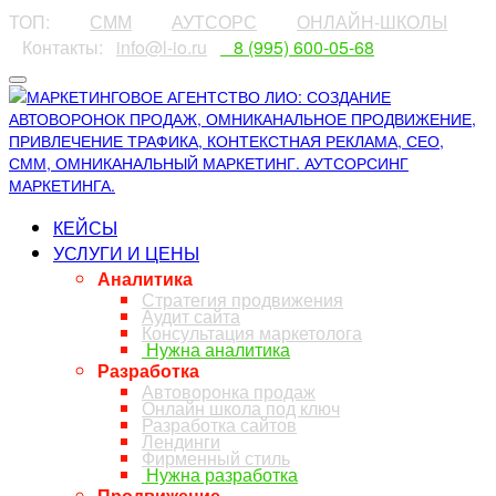
ТОП:
⠀⠀⠀
СММ
⠀⠀⠀
АУТСОРС
⠀⠀⠀
ОНЛАЙН-ШКОЛЫ
⠀Контакты:⠀
info@l-io.ru
⠀
⠀8 (995) 600-05-68
КЕЙСЫ
УСЛУГИ И ЦЕНЫ
Аналитика
Стратегия продвижения
Аудит сайта
Консультация маркетолога
Нужна аналитика
Разработка
Автоворонка продаж
Онлайн школа под ключ
Разработка сайтов
Лендинги
Фирменный стиль
Нужна разработка
Продвижение