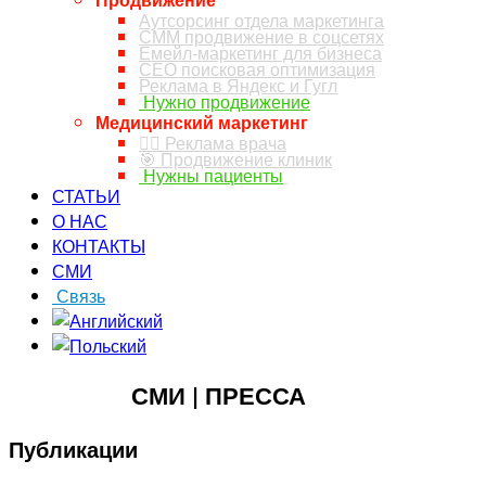
Аутсорсинг отдела маркетинга
СММ продвижение в соцсетях
Емейл-маркетинг для бизнеса
СЕО поисковая оптимизация
Реклама в Яндекс и Гугл
Нужно продвижение
Медицинский маркетинг
👨‍⚕️ Реклама врача
🎯 Продвижение клиник
Нужны пациенты
СТАТЬИ
О НАС
КОНТАКТЫ
СМИ
Связь
ЗАКАЗ ЗВОНКА
СМИ | ПРЕССА
Публикации