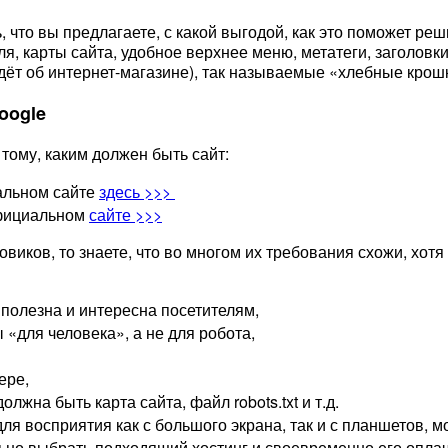
 что вы предлагаете, с какой выгодой, как это поможет реш
ля, карты сайта, удобное верхнее меню, метатеги, заголовк
ёт об интернет-магазине), так называемые «хлебные крошки
oogle
тому, каким должен быть сайт:
альном сайте
здесь >>>
официальном
сайте >>>
иков, то знаете, что во многом их требования схожи, хотя
полезна и интересна посетителям,
«для человека», а не для робота,
ере,
лжна быть карта сайта, файл robots.txt и т.д.
я восприятия как с большого экрана, так и с планшетов, 
льно выбрать подходящий хостинг и своевременно его оплач