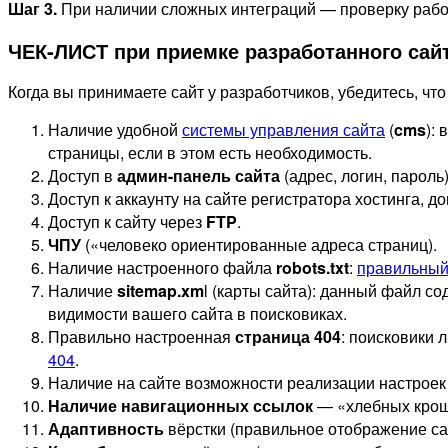
Шаг 3.
При наличии сложных интеграций — проверку работ
ЧЕК-ЛИСТ при приемке разработанного сай
Когда вы принимаете сайт у разработчиков, убедитесь, ч
Наличие удобной
системы управления сайта
(
cms
):
страницы, если в этом есть необходимость.
Доступ в
админ-панель сайта
(адрес, логин, пароль)
Доступ к аккаунту на сайте регистратора хостинга, д
Доступ к сайту через
FTP
.
ЧПУ
(«человеко ориентированные адреса страниц).
Наличие настроенного файла
robots.txt
:
правильный 
Наличие
sitemap.xm
l (карты сайта): данный файл с
видимости вашего сайта в поисковиках.
Правильно настроенная
страница 404
: поисковики 
404
.
Наличие на сайте возможности реализации настроек
Наличие навигационных ссылок
— «хлебных кроше
Адаптивность
вёрстки (правильное отображение сай