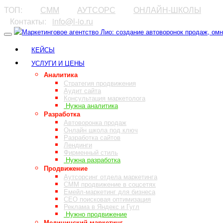
ТОП:
⠀⠀⠀
СММ
⠀⠀⠀
АУТСОРС
⠀⠀⠀
ОНЛАЙН-ШКОЛЫ
⠀Контакты:⠀
info@l-io.ru
⠀
КЕЙСЫ
УСЛУГИ И ЦЕНЫ
Аналитика
Стратегия продвижения
Аудит сайта
Консультация маркетолога
Нужна аналитика
Разработка
Автоворонка продаж
Онлайн школа под ключ
Разработка сайтов
Лендинги
Фирменный стиль
Нужна разработка
Продвижение
Аутсорсинг отдела маркетинга
СММ продвижение в соцсетях
Емейл-маркетинг для бизнеса
СЕО поисковая оптимизация
Реклама в Яндекс и Гугл
Нужно продвижение
Медицинский маркетинг