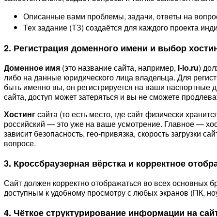
Описанные вами проблемы, задачи, ответы на вопро
Тех задание (ТЗ) создаётся для каждого проекта ин
2. Регистрация доменного имени и выбор хости
Доменное имя
(это название сайта, например,
l-io.ru
) до
либо на данные юридического лица владельца. Для реги
быть именно вы, он регистрируется на ваши паспортные д
сайта, доступ может затеряться и вы не сможете продлева
Хостинг
сайта (то есть место, где сайт физически хранит
российский — это уже на ваше усмотрение. Главное — хос
зависит безопасность, гео-привязка, скорость загрузки с
вопросе.
3. Кроссбраузерная вёрстка и корректное отобр
Сайт должен корректно отображаться во всех основных брауз
доступным к удобному просмотру с любых экранов (ПК, ноут
4. Чёткое структурирование информации на сай