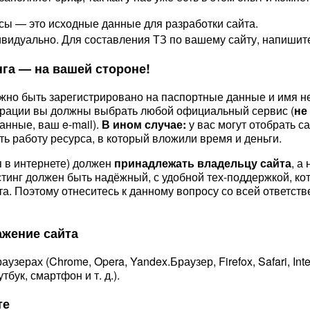
сы — это исходные данные для разработки сайта.
дивидуально. Для составления ТЗ по вашему сайту, напиши
нга — на вашей стороне!
лжно быть зарегистрировано на паспортные данные и имя н
страции вы должны выбрать любой официальный сервис (
не
анные, ваш e-mail).
В ином случае:
у вас могут отобрать с
ть работу ресурса, в который вложили время и деньги.
ся в интернете) должен
принадлежать владельцу сайта
, а
тинг должен быть надёжный, с удобной тех-поддержкой, кот
айта. Поэтому отнеситесь к данному вопросу со всей ответ
ажение сайта
ерах (Chrome, Opera, Yandex.Браузер, Firefox, Safari, Inte
бук, смартфон и т. д.).
те