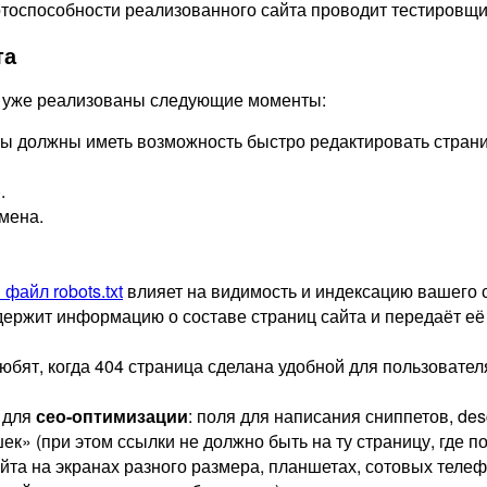
оспособности реализованного сайта проводит тестировщик.
та
то уже реализованы следующие моменты:
 вы должны иметь возможность быстро редактировать страни
.
омена.
файл robots.txt
влияет на видимость и индексацию вашего с
одержит информацию о составе страниц сайта и передаёт е
любят, когда 404 страница сделана удобной для пользовате
 для
сео-оптимизации
: поля для написания сниппетов, descr
к» (при этом ссылки не должно быть на ту страницу, где п
та на экранах разного размера, планшетах, сотовых телеф