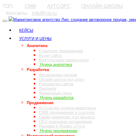
ТОП:
⠀⠀⠀
СММ
⠀⠀⠀
АУТСОРС
⠀⠀⠀
ОНЛАЙН-ШКОЛЫ
⠀Контакты:⠀
info@l-io.ru
⠀
КЕЙСЫ
УСЛУГИ И ЦЕНЫ
Аналитика
Стратегия продвижения
Аудит сайта
Консультация маркетолога
Нужна аналитика
Разработка
Автоворонка продаж
Онлайн школа под ключ
Разработка сайтов
Лендинги
Фирменный стиль
Нужна разработка
Продвижение
Аутсорсинг отдела маркетинга
СММ продвижение в соцсетях
Емейл-маркетинг для бизнеса
СЕО поисковая оптимизация
Реклама в Яндекс и Гугл
Нужно продвижение
Медицинский маркетинг