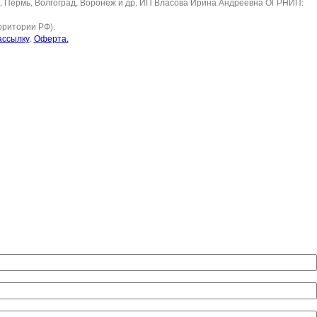
ск, Пермь, Волгоград, Воронеж и др. ИП Власова Ирина Андреевна ОГРНИП:
рритории РФ).
ассылку
.
Оферта.