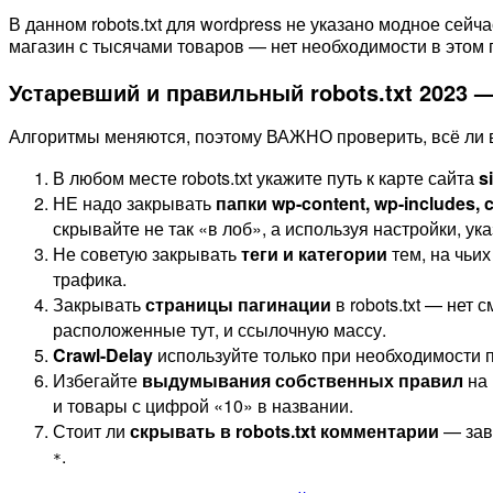
В данном robots.txt для wordpress не указано модное сей
магазин с тысячами товаров — нет необходимости в этом 
Устаревший и правильный robots.txt 2023 
Алгоритмы меняются, поэтому ВАЖНО проверить, всё ли в 
В любом месте robots.txt укажите путь к карте сайта
s
НЕ надо закрывать
папки wp-content, wp-includes, 
скрывайте не так «в лоб», а используя настройки, у
Не советую закрывать
теги и категории
тем, на чьих
трафика.
Закрывать
страницы пагинации
в robots.txt — нет 
расположенные тут, и ссылочную массу.
Crawl-Delay
используйте только при необходимости 
Избегайте
выдумывания собственных правил
на
и товары с цифрой «10» в названии.
Стоит ли
скрывать в robots.txt комментарии
— зави
.
*