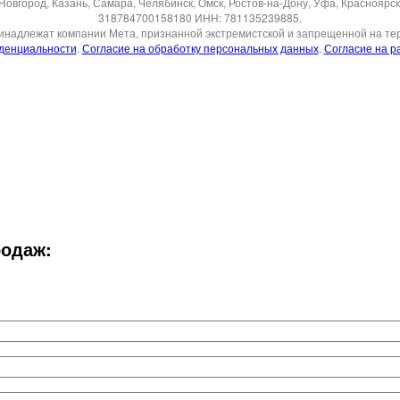
Новгород, Казань, Самара, Челябинск, Омск, Ростов-на-Дону, Уфа, Краснояр
318784700158180 ИНН: 781135239885.
ринадлежат компании Мета, признанной экстремистской и запрещенной на те
денциальности
.
Согласие на обработку персональных данных
.
Согласие на р
родаж: