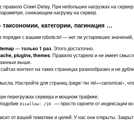
час правило Crawl-Delay. При небольших нагрузках на серве
параметре, снижающем нагрузку на сервер.
— таксономии, категории, пагинация …
порядке с вашим robots.txt — нет ли устаревших значений,
itemap
—
только 1 раз
. Этого достаточно.
cache, plugins, themes
. Правило устарело и не имеет смыс
казанные выше.
 сайтах контент на таких страницах разнообразен и не дуб
смысла. Настройте для страниц /page/ тег rel=»canonical», 
при перегрузках сервера и мощном трафике.
 подобие
— просто скроете от индексации вс
Disallow: /10
сит от вашей тематики и целей. У нас они открыты. Закры