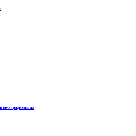
р!
го SEO продвижения