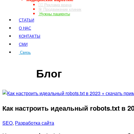
👨‍⚕️ Реклама врача
🎯 Продвижение клиник
Нужны пациенты
СТАТЬИ
О НАС
КОНТАКТЫ
СМИ
Связь
ЗАКАЗ ЗВОНКА
Блог
Как настроить идеальный robots.txt в 2
SEO
,
Разработка сайта