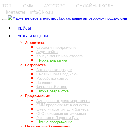
ТОП:
⠀⠀⠀
СММ
⠀⠀⠀
АУТСОРС
⠀⠀⠀
ОНЛАЙН-ШКОЛЫ
⠀Контакты:⠀
info@l-io.ru
⠀
КЕЙСЫ
УСЛУГИ И ЦЕНЫ
Аналитика
Стратегия продвижения
Аудит сайта
Консультация маркетолога
Нужна аналитика
Разработка
Автоворонка продаж
Онлайн школа под ключ
Разработка сайтов
Лендинги
Фирменный стиль
Нужна разработка
Продвижение
Аутсорсинг отдела маркетинга
СММ продвижение в соцсетях
Емейл-маркетинг для бизнеса
СЕО поисковая оптимизация
Реклама в Яндекс и Гугл
Нужно продвижение
Медицинский маркетинг