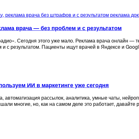
клама врача — без проблем и с результатом
дио». Сегодня этого уже мало. Реклама врача онлайн — те
м и с результатом. Пациенты ищут врачей в Яндексе и Googl
пользуем ИИ в маркетинге уже сегодня
та, автоматизация рассылок, аналитика, умные чаты, нейр
али многие, но, как на самом деле это работает, давайте 