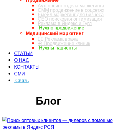
Аутсорсинг отдела маркетинга
СММ продвижение в соцсетях
Емейл-маркетинг для бизнеса
СЕО поисковая оптимизация
Реклама в Яндекс и Гугл
Нужно продвижение
Медицинский маркетинг
👨‍⚕️ Реклама врача
🎯 Продвижение клиник
Нужны пациенты
СТАТЬИ
О НАС
КОНТАКТЫ
СМИ
Связь
ЗАКАЗ ЗВОНКА
Блог