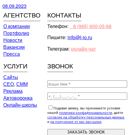
08.09.2023
АГЕНТСТВО
КОНТАКТЫ
О компании
Телефон:
⠀8 (995) 600-05-68
Портфолио
Пишите:
info@l-io.ru
Новости
Вакансии
Телеграм:
онлайн-чат
Пресса
УСЛУГИ
ЗВОНОК
Сайты
СЕО
,
СММ
Реклама
Автоворонка
Онлайн-школы
Подавая заявку, вы принимаете условия
нашей
политики конфиденциальности
, даёте
cогласие на обработку персональных данных
и
на получение от нас рассылки