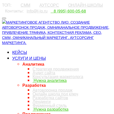
ТОП:
⠀⠀⠀
СММ
⠀⠀⠀
АУТСОРС
⠀⠀⠀
ОНЛАЙН-ШКОЛЫ
⠀Контакты:⠀
info@l-io.ru
⠀
⠀8 (995) 600-05-68
КЕЙСЫ
УСЛУГИ И ЦЕНЫ
Аналитика
Стратегия продвижения
Аудит сайта
Консультация маркетолога
Нужна аналитика
Разработка
Автоворонка продаж
Онлайн школа под ключ
Разработка сайтов
Лендинги
Фирменный стиль
Нужна разработка
Продвижение