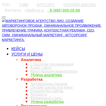
ТОП:
⠀⠀⠀
СММ
⠀⠀⠀
АУТСОРС
⠀⠀⠀
ОНЛАЙН-ШКОЛЫ
⠀Контакты:⠀
info@l-io.ru
⠀
⠀8 (995) 600-05-68
КЕЙСЫ
УСЛУГИ И ЦЕНЫ
Аналитика
Стратегия продвижения
Аудит сайта
Консультация маркетолога
Нужна аналитика
Разработка
Автоворонка продаж
Онлайн школа под ключ
Разработка сайтов
Лендинги
Фирменный стиль
Нужна разработка
Продвижение