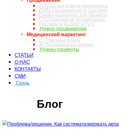
Аутсорсинг отдела маркетинга
СММ продвижение в соцсетях
Емейл-маркетинг для бизнеса
СЕО поисковая оптимизация
Реклама в Яндекс и Гугл
Нужно продвижение
Медицинский маркетинг
👨‍⚕️ Реклама врача
🎯 Продвижение клиник
Нужны пациенты
СТАТЬИ
О НАС
КОНТАКТЫ
СМИ
Связь
ЗАКАЗ ЗВОНКА
Блог