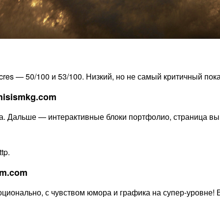
res — 50/100 и 53/100. Низкий, но не самый критичный пока
hisismkg.com
а. Дальше — интерактивные блоки портфолио, страница выгл
tp.
sm.com
моционально, с чувством юмора и графика на супер-уровне! 