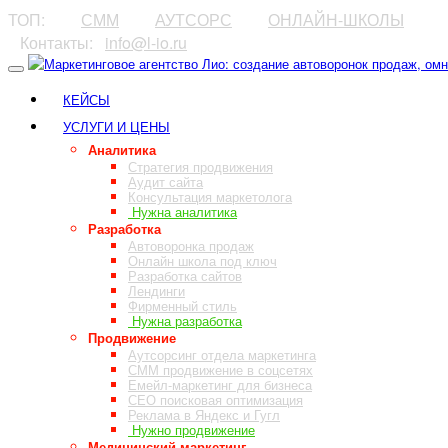
ТОП:
⠀⠀⠀
СММ
⠀⠀⠀
АУТСОРС
⠀⠀⠀
ОНЛАЙН-ШКОЛЫ
⠀Контакты:⠀
info@l-io.ru
⠀
КЕЙСЫ
УСЛУГИ И ЦЕНЫ
Аналитика
Стратегия продвижения
Аудит сайта
Консультация маркетолога
Нужна аналитика
Разработка
Автоворонка продаж
Онлайн школа под ключ
Разработка сайтов
Лендинги
Фирменный стиль
Нужна разработка
Продвижение
Аутсорсинг отдела маркетинга
СММ продвижение в соцсетях
Емейл-маркетинг для бизнеса
СЕО поисковая оптимизация
Реклама в Яндекс и Гугл
Нужно продвижение
Медицинский маркетинг