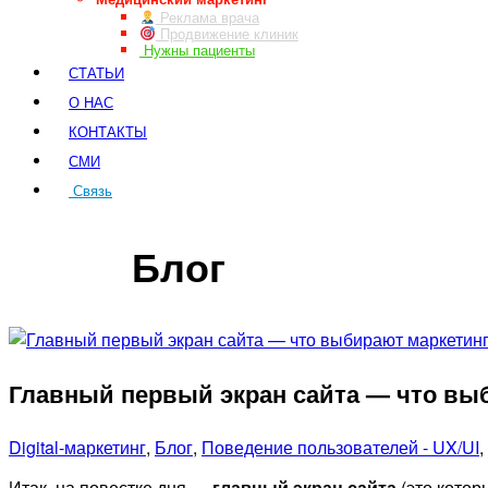
Реклама врача
Продвижение клиник
Нужны пациенты
СТАТЬИ
О НАС
КОНТАКТЫ
СМИ
Связь
ЗАКАЗ ЗВОНКА
Блог
Главный первый экран сайта — что вы
Digital-маркетинг
,
Блог
,
Поведение пользователей - UX/UI
,
Итак, на повестке дня —
главный экран сайта
(это котор