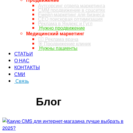
Аутсорсинг отдела маркетинга
СММ продвижение в соцсетях
Емейл-маркетинг для бизнеса
СЕО поисковая оптимизация
Реклама в Яндекс и Гугл
Нужно продвижение
Медицинский маркетинг
👨‍⚕️ Реклама врача
🎯 Продвижение клиник
Нужны пациенты
СТАТЬИ
О НАС
КОНТАКТЫ
СМИ
Связь
ЗАКАЗ ЗВОНКА
Блог