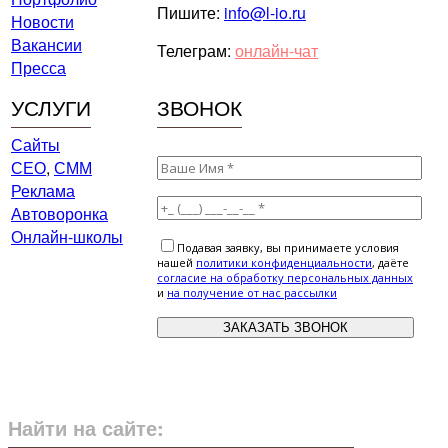
Пишите:
info@l-io.ru
Новости
Вакансии
Телеграм:
онлайн-чат
Пресса
УСЛУГИ
ЗВОНОК
Сайты
СЕО
,
СММ
Реклама
Автоворонка
Онлайн-школы
Подавая заявку, вы принимаете условия
нашей
политики конфиденциальности
, даёте
cогласие на обработку персональных данных
и
на получение от нас рассылки
Найти на сайте: