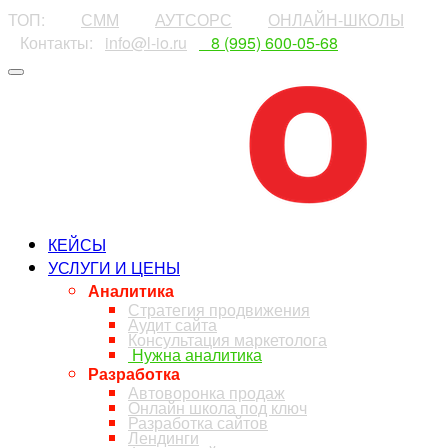
ТОП:
⠀⠀⠀
СММ
⠀⠀⠀
АУТСОРС
⠀⠀⠀
ОНЛАЙН-ШКОЛЫ
⠀Контакты:⠀
info@l-io.ru
⠀
⠀8 (995) 600-05-68
КЕЙСЫ
УСЛУГИ И ЦЕНЫ
Аналитика
Стратегия продвижения
Аудит сайта
Консультация маркетолога
Нужна аналитика
Разработка
Автоворонка продаж
Онлайн школа под ключ
Разработка сайтов
Лендинги