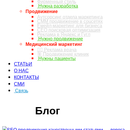
Фирменный стиль
Нужна разработка
Продвижение
Аутсорсинг отдела маркетинга
СММ продвижение в соцсетях
Емейл-маркетинг для бизнеса
СЕО поисковая оптимизация
Реклама в Яндекс и Гугл
Нужно продвижение
Медицинский маркетинг
👨‍⚕️ Реклама врача
🎯 Продвижение клиник
Нужны пациенты
СТАТЬИ
О НАС
КОНТАКТЫ
СМИ
Связь
ЗАКАЗ ЗВОНКА
Блог