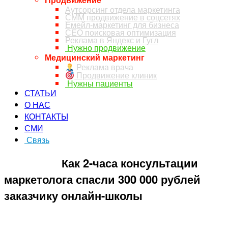
Аутсорсинг отдела маркетинга
СММ продвижение в соцсетях
Емейл-маркетинг для бизнеса
СЕО поисковая оптимизация
Реклама в Яндекс и Гугл
Нужно продвижение
Медицинский маркетинг
Реклама врача
Продвижение клиник
Нужны пациенты
СТАТЬИ
О НАС
КОНТАКТЫ
СМИ
Связь
ЗАКАЗ ЗВОНКА
Как 2-часа консультации
маркетолога спасли 300 000 рублей
заказчику онлайн-школы