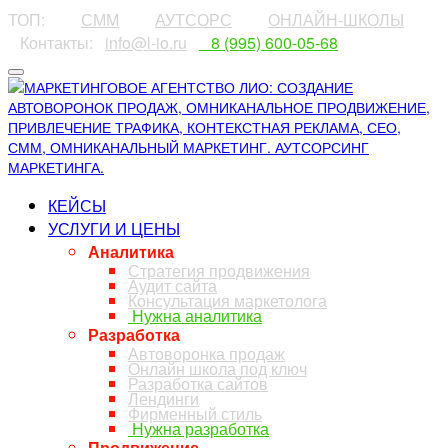
ТОП:
⠀⠀⠀
СММ
⠀⠀⠀
АУТСОРС
⠀⠀⠀
ОНЛАЙН-ШКОЛЫ
⠀Контакты:⠀
info@l-io.ru
⠀
⠀8 (995) 600-05-68
КЕЙСЫ
УСЛУГИ И ЦЕНЫ
Аналитика
Стратегия продвижения
Аудит сайта
Консультация маркетолога
Нужна аналитика
Разработка
Автоворонка продаж
Онлайн школа под ключ
Разработка сайтов
Лендинги
Фирменный стиль
Нужна разработка
Продвижение