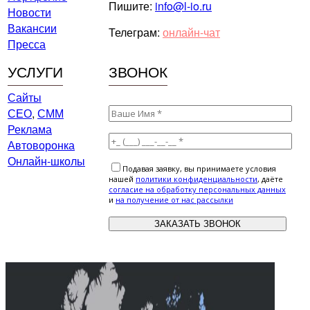
Пишите:
info@l-io.ru
Новости
Вакансии
Телеграм:
онлайн-чат
Пресса
УСЛУГИ
ЗВОНОК
Сайты
СЕО
,
СММ
Реклама
Автоворонка
Онлайн-школы
Подавая заявку, вы принимаете условия
нашей
политики конфиденциальности
, даёте
cогласие на обработку персональных данных
и
на получение от нас рассылки