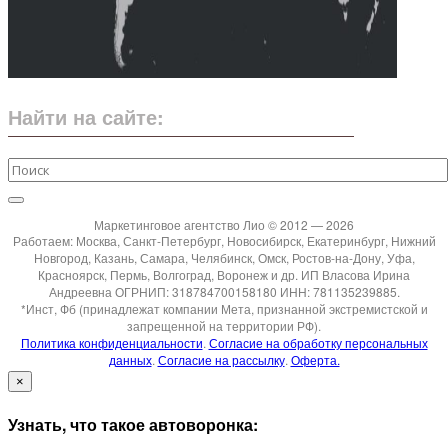
Найти на сайте:
Маркетинговое агентство Лио © 2012 — 2026
Работаем: Москва, Санкт-Петербург, Новосибирск, Екатеринбург, Нижний
Новгород, Казань, Самара, Челябинск, Омск, Ростов-на-Дону, Уфа,
Красноярск, Пермь, Волгоград, Воронеж и др. ИП Власова Ирина
Андреевна ОГРНИП: 318784700158180 ИНН: 781135239885.
*Инст, Фб (принадлежат компании Мета, признанной экстремистской и
запрещенной на территории РФ).
Политика конфиденциальности
.
Согласие на обработку персональных
данных
.
Согласие на рассылку
.
Оферта.
×
Узнать, что такое автоворонка: