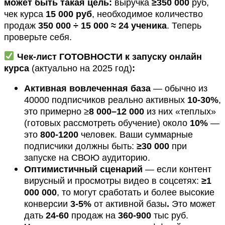
может быть такая цель:
выручка
≥350 000
руб,
чек курса
15 000 руб
, необходимое количество
продаж
350 000 ÷ 15 000 ≈ 24 ученика
.
Теперь
проверьте себя.
Чек-лист ГОТОВНОСТИ к запуску онлайн
курса
(актуально на
2025
год)
:
Активная вовлеченная база
— обычно из
40000 подписчиков реально активных
10-30%
,
это примерно ≥
8 000–12 000
из них «теплых»
(готовых рассмотреть обучение) около
10%
—
это
800-1200
человек. Ваши с
уммарные
подписчики должны быть:
≥30 000
при
запуске на СВОЮ аудиторию.
Оптимистичный сценарий
— если контент
вирусный и просмотры видео в соцсетях:
≥1
000 000
, то могут сработать и более высокие
конверсии
3-5%
от активной базы
.
Это может
дать
24-60
продаж на
360-900
тыс руб.