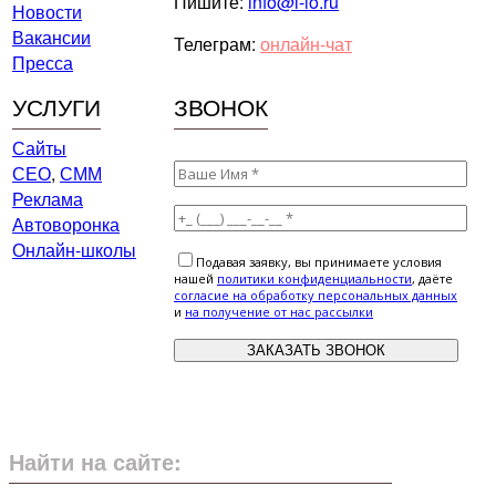
Пишите:
info@l-io.ru
Новости
Вакансии
Телеграм:
онлайн-чат
Пресса
УСЛУГИ
ЗВОНОК
Сайты
СЕО
,
СММ
Реклама
Автоворонка
Онлайн-школы
Подавая заявку, вы принимаете условия
нашей
политики конфиденциальности
, даёте
cогласие на обработку персональных данных
и
на получение от нас рассылки
Найти на сайте: