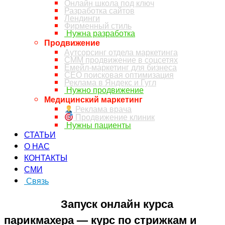
Онлайн школа под ключ
Разработка сайтов
Лендинги
Фирменный стиль
Нужна разработка
Продвижение
Аутсорсинг отдела маркетинга
СММ продвижение в соцсетях
Емейл-маркетинг для бизнеса
СЕО поисковая оптимизация
Реклама в Яндекс и Гугл
Нужно продвижение
Медицинский маркетинг
Реклама врача
Продвижение клиник
Нужны пациенты
СТАТЬИ
О НАС
КОНТАКТЫ
СМИ
Связь
ЗАКАЗ ЗВОНКА
Запуск онлайн курса
парикмахера — курс по стрижкам и