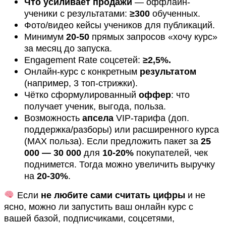
Что усиливает продажи
— оффлайн-
ученики с результатами:
≥300
обученных.
Фото/видео кейсы учеников для публикаций.
Минимум
20-50
прямых запросов «хочу курс»
за месяц до запуска.
Engagement Rate соцсетей:
≥2,5%.
Онлайн-курс с конкретным
результатом
(например, 3 топ-стрижки).
Чётко сформулированный
оффер
: что
получает ученик, выгода, польза.
Возможность
апсела
VIP-тарифа (доп.
поддержка/разборы) или расширенного курса
(MAX польза). Если предложить пакет за
25
000 — 30 000
для
10-20%
покупателей, чек
поднимется. Тогда можно увеличить выручку
на
20-30%
.
Если
не любите сами считать цифры
и не
ясно, можно ли запустить ваш онлайн курс с
вашей базой, подписчиками, соцсетями,