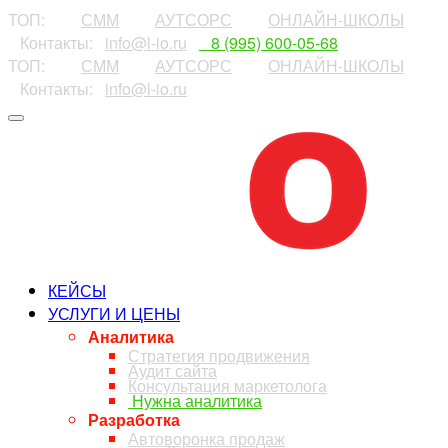
ТОП:
⠀⠀⠀
СММ
⠀⠀⠀
АУТСОРС
⠀⠀⠀
ОНЛАЙН-ШКОЛЫ
⠀Контакты:⠀
info@l-io.ru
⠀
⠀8 (995) 600-05-68
ТОП:
⠀⠀⠀
СММ
⠀⠀⠀
АУТСОРС
⠀⠀⠀
ОНЛАЙН-ШКОЛЫ
⠀Контакты:⠀
info@l-io.ru
⠀
КЕЙСЫ
УСЛУГИ И ЦЕНЫ
Аналитика
Стратегия продвижения
Аудит сайта
Консультация маркетолога
Нужна аналитика
Разработка
Автоворонка продаж