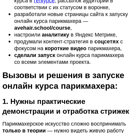
курса в
геткурсе
, рассылок аудитории в
соответствии с их статусом в воронке,
разработали новые страницы сайта к запуску
онлайн курса парикмахера —
avehair.school/course
,
настроили
аналитику
в Яндекс Метрике,
продумали контент-стратегия в
соцсетях
с
фокусом на
короткие видео
парикмахера,
сделали запуск
онлайн курса парикмахера
со всеми элементами проекта
.
Вызовы и решения в запуске
онлайн курса парикмахера:
1. Нужны практические
демонстрации и отработка стрижек
Парикмахерское искусство сложно воспринимать
только в теории
— нужно видеть живую работу