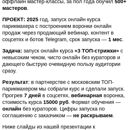
оффлайн мастер-классы, за пол года обучил
500+
мастеров
.
ПРОЕКТ:
2025
год, запуск онлайн курса
парикмахера с построением воронки онлайн
продаж через продающий вебинар, контент в
соцсетях и ботов Telegram, срок запуска —
1 мес
.
Задача:
запуск онлайн курса
«3 ТОП-стрижки»
с
невысоким чеком, чисто онлайн без кураторов и
дающего
быструю очевидную пользу аудитории
сразу.
Результат
: в партнерстве с московским ТОП-
парикмахером мы собрали курс и сделали запуск.
Прогрев
7 дней
в соцсетях,
вебинарная
воронка,
стоимость курса
15000 руб
. Формат обучения —
онлайн
без кураторов. Цифры запуска по
соглашению с заказчиком —
не раскрываем
.
Ниже слайды из нашей презентации к