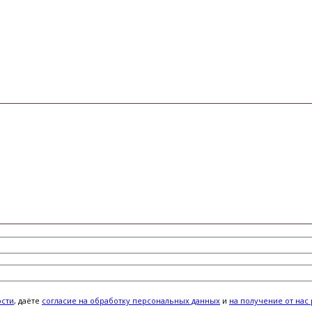
ости
, даёте
cогласие на обработку персональных данных
и
на получение от нас