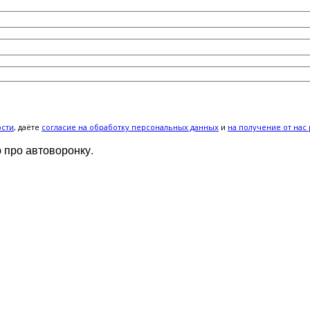
ости
, даёте
cогласие на обработку персональных данных
и
на получение от нас
 про автоворонку.
ИЖАЙШЕЕ ВРЕМЯ: