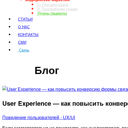
👨‍⚕️ Реклама врача
🎯 Продвижение клиник
Нужны пациенты
СТАТЬИ
О НАС
КОНТАКТЫ
СМИ
Связь
ЗАКАЗ ЗВОНКА
Блог
User Experience — как повысить конв
Поведение пользователей - UX/UI
Если самостоятельно не понимаете, как анализировать по