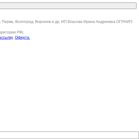
ск, Пермь, Волгоград, Воронеж и др. ИП Власова Ирина Андреевна ОГРНИП:
рритории РФ).
ассылку
.
Оферта.