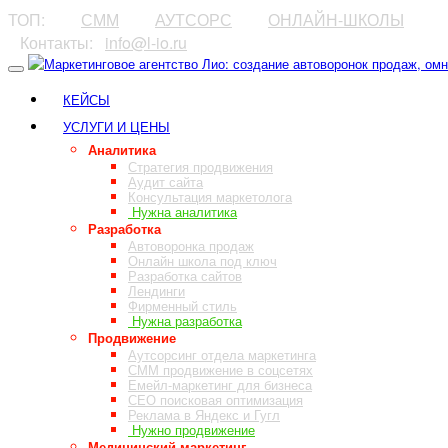
ТОП:
⠀⠀⠀
СММ
⠀⠀⠀
АУТСОРС
⠀⠀⠀
ОНЛАЙН-ШКОЛЫ
⠀Контакты:⠀
info@l-io.ru
⠀
КЕЙСЫ
УСЛУГИ И ЦЕНЫ
Аналитика
Стратегия продвижения
Аудит сайта
Консультация маркетолога
Нужна аналитика
Разработка
Автоворонка продаж
Онлайн школа под ключ
Разработка сайтов
Лендинги
Фирменный стиль
Нужна разработка
Продвижение
Аутсорсинг отдела маркетинга
СММ продвижение в соцсетях
Емейл-маркетинг для бизнеса
СЕО поисковая оптимизация
Реклама в Яндекс и Гугл
Нужно продвижение
Медицинский маркетинг