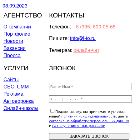
08.09.2023
АГЕНТСТВО
КОНТАКТЫ
О компании
Телефон:
⠀8 (995) 600-05-68
Портфолио
Пишите:
info@l-io.ru
Новости
Вакансии
Телеграм:
онлайн-чат
Пресса
УСЛУГИ
ЗВОНОК
Сайты
СЕО
,
СММ
Реклама
Автоворонка
Онлайн-школы
Подавая заявку, вы принимаете условия
нашей
политики конфиденциальности
, даёте
cогласие на обработку персональных данных
и
на получение от нас рассылки