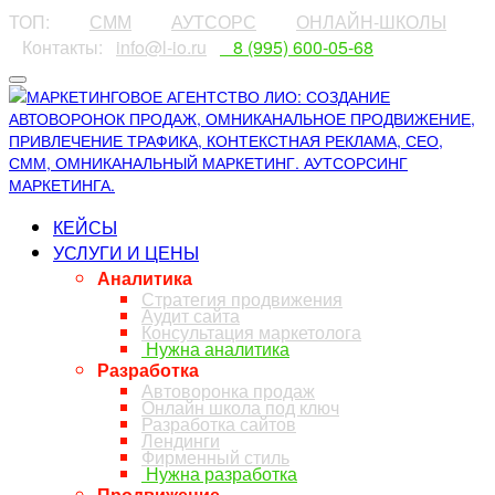
ТОП:
⠀⠀⠀
СММ
⠀⠀⠀
АУТСОРС
⠀⠀⠀
ОНЛАЙН-ШКОЛЫ
⠀Контакты:⠀
info@l-io.ru
⠀
⠀8 (995) 600-05-68
КЕЙСЫ
УСЛУГИ И ЦЕНЫ
Аналитика
Стратегия продвижения
Аудит сайта
Консультация маркетолога
Нужна аналитика
Разработка
Автоворонка продаж
Онлайн школа под ключ
Разработка сайтов
Лендинги
Фирменный стиль
Нужна разработка
Продвижение