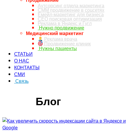
Аутсорсинг отдела маркетинга
СММ продвижение в соцсетях
Емейл-маркетинг для бизнеса
СЕО поисковая оптимизация
Реклама в Яндекс и Гугл
Нужно продвижение
Медицинский маркетинг
Реклама врача
Продвижение клиник
Нужны пациенты
СТАТЬИ
О НАС
КОНТАКТЫ
СМИ
Связь
ЗАКАЗ ЗВОНКА
Блог