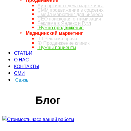
Аутсорсинг отдела маркетинга
СММ продвижение в соцсетях
Емейл-маркетинг для бизнеса
СЕО поисковая оптимизация
Реклама в Яндекс и Гугл
Нужно продвижение
Медицинский маркетинг
👨‍⚕️ Реклама врача
🎯 Продвижение клиник
Нужны пациенты
СТАТЬИ
О НАС
КОНТАКТЫ
СМИ
Связь
ЗАКАЗ ЗВОНКА
Блог