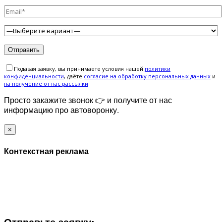
Подавая заявку, вы принимаете условия нашей
политики
конфиденциальности
, даёте
cогласие на обработку персональных данных
и
на получение от нас рассылки
Просто закажите звонок 👉 и получите от нас
информацию про автоворонку.
×
Контекстная реклама
ЗАПОЛНИТЕ ФОРМУ И МЫ СВЯЖЕМСЯ С ВАМИ В
БЛИЖАЙШЕЕ ВРЕМЯ:
Отправьте заявку: