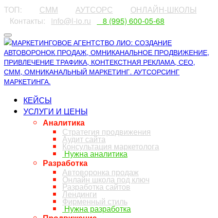
ТОП:
⠀⠀⠀
СММ
⠀⠀⠀
АУТСОРС
⠀⠀⠀
ОНЛАЙН-ШКОЛЫ
⠀Контакты:⠀
info@l-io.ru
⠀
⠀8 (995) 600-05-68
КЕЙСЫ
УСЛУГИ И ЦЕНЫ
Аналитика
Стратегия продвижения
Аудит сайта
Консультация маркетолога
Нужна аналитика
Разработка
Автоворонка продаж
Онлайн школа под ключ
Разработка сайтов
Лендинги
Фирменный стиль
Нужна разработка
Продвижение