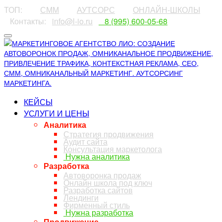
ТОП:
⠀⠀⠀
СММ
⠀⠀⠀
АУТСОРС
⠀⠀⠀
ОНЛАЙН-ШКОЛЫ
⠀Контакты:⠀
info@l-io.ru
⠀
⠀8 (995) 600-05-68
КЕЙСЫ
УСЛУГИ И ЦЕНЫ
Аналитика
Стратегия продвижения
Аудит сайта
Консультация маркетолога
Нужна аналитика
Разработка
Автоворонка продаж
Онлайн школа под ключ
Разработка сайтов
Лендинги
Фирменный стиль
Нужна разработка
Продвижение