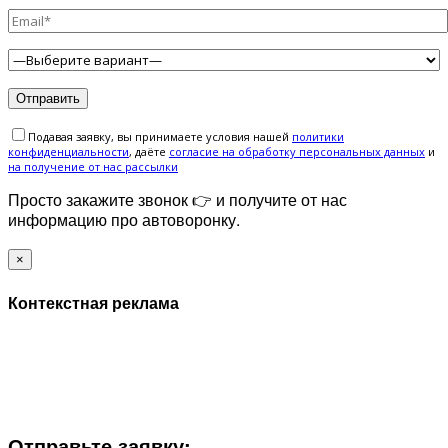
Подавая заявку, вы принимаете условия нашей
политики
конфиденциальности
, даёте
cогласие на обработку персональных данных
и
на получение от нас рассылки
Просто закажите звонок 👉 и получите от нас
информацию про автоворонку.
×
Контекстная реклама
ЗАПОЛНИТЕ ФОРМУ И МЫ СВЯЖЕМСЯ С ВАМИ В
БЛИЖАЙШЕЕ ВРЕМЯ:
Отправьте заявку: