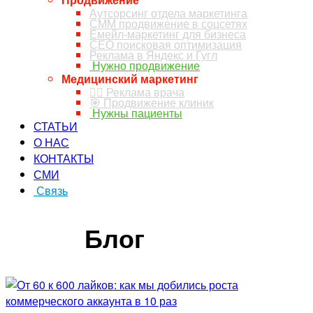
Аутсорсинг отдела маркетинга
СММ продвижение в соцсетях
Емейл-маркетинг для бизнеса
СЕО поисковая оптимизация
Реклама в Яндекс и Гугл
Нужно продвижение
Медицинский маркетинг
👨‍⚕️ Реклама врача
🎯 Продвижение клиник
Нужны пациенты
СТАТЬИ
О НАС
КОНТАКТЫ
СМИ
Связь
ЗАКАЗ ЗВОНКА
Блог