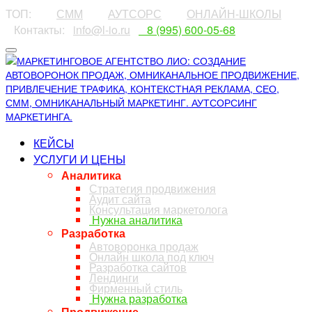
ТОП:
⠀⠀⠀
СММ
⠀⠀⠀
АУТСОРС
⠀⠀⠀
ОНЛАЙН-ШКОЛЫ
⠀Контакты:⠀
info@l-io.ru
⠀
⠀8 (995) 600-05-68
КЕЙСЫ
УСЛУГИ И ЦЕНЫ
Аналитика
Стратегия продвижения
Аудит сайта
Консультация маркетолога
Нужна аналитика
Разработка
Автоворонка продаж
Онлайн школа под ключ
Разработка сайтов
Лендинги
Фирменный стиль
Нужна разработка
Продвижение