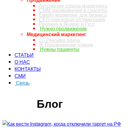
Аутсорсинг отдела маркетинга
СММ продвижение в соцсетях
Емейл-маркетинг для бизнеса
СЕО поисковая оптимизация
Реклама в Яндекс и Гугл
Нужно продвижение
Медицинский маркетинг
👨‍⚕️ Реклама врача
🎯 Продвижение клиник
Нужны пациенты
СТАТЬИ
О НАС
КОНТАКТЫ
СМИ
Связь
ЗАКАЗ ЗВОНКА
Блог