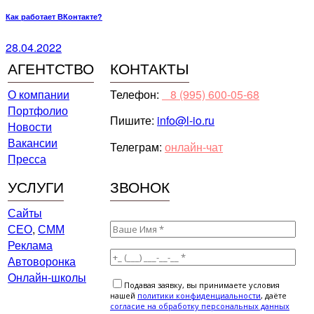
Как работает ВКонтакте?
28.04.2022
АГЕНТСТВО
КОНТАКТЫ
О компании
Телефон:
⠀8 (995) 600-05-68
Портфолио
Пишите:
info@l-io.ru
Новости
Вакансии
Телеграм:
онлайн-чат
Пресса
УСЛУГИ
ЗВОНОК
Сайты
СЕО
,
СММ
Реклама
Автоворонка
Онлайн-школы
Подавая заявку, вы принимаете условия
нашей
политики конфиденциальности
, даёте
cогласие на обработку персональных данных