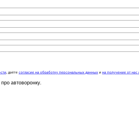
ости
, даёте
cогласие на обработку персональных данных
и
на получение от нас
 про автоворонку.
ИЖАЙШЕЕ ВРЕМЯ: