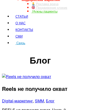
Реклама врача
Продвижение клиник
Нужны пациенты
СТАТЬИ
О НАС
КОНТАКТЫ
СМИ
Связь
ЗАКАЗ ЗВОНКА
Блог
Reels не получило охват
Digital-маркетинг
,
SMM
,
Блог
REELS не получило охват. Часть 3.