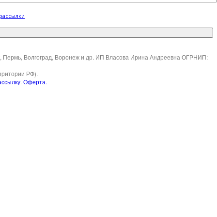
 рассылки
ск, Пермь, Волгоград, Воронеж и др. ИП Власова Ирина Андреевна ОГРНИП:
рритории РФ).
ассылку
.
Оферта.