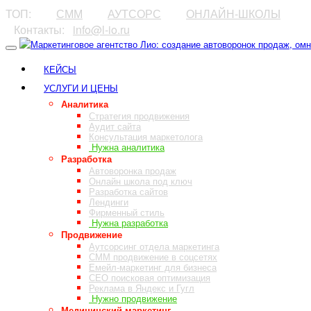
ТОП:
⠀⠀⠀
СММ
⠀⠀⠀
АУТСОРС
⠀⠀⠀
ОНЛАЙН-ШКОЛЫ
⠀Контакты:⠀
info@l-io.ru
⠀
КЕЙСЫ
УСЛУГИ И ЦЕНЫ
Аналитика
Стратегия продвижения
Аудит сайта
Консультация маркетолога
Нужна аналитика
Разработка
Автоворонка продаж
Онлайн школа под ключ
Разработка сайтов
Лендинги
Фирменный стиль
Нужна разработка
Продвижение
Аутсорсинг отдела маркетинга
СММ продвижение в соцсетях
Емейл-маркетинг для бизнеса
СЕО поисковая оптимизация
Реклама в Яндекс и Гугл
Нужно продвижение
Медицинский маркетинг