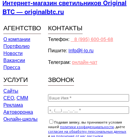
Интернет-магазин светильников Original
BTC — originalbtc.ru
АГЕНТСТВО
КОНТАКТЫ
О компании
Телефон:
⠀8 (995) 600-05-68
Портфолио
Пишите:
info@l-io.ru
Новости
Вакансии
Телеграм:
онлайн-чат
Пресса
УСЛУГИ
ЗВОНОК
Сайты
СЕО
,
СММ
Реклама
Автоворонка
Онлайн-школы
Подавая заявку, вы принимаете условия
нашей
политики конфиденциальности
, даёте
cогласие на обработку персональных данных
и
на получение от нас рассылки