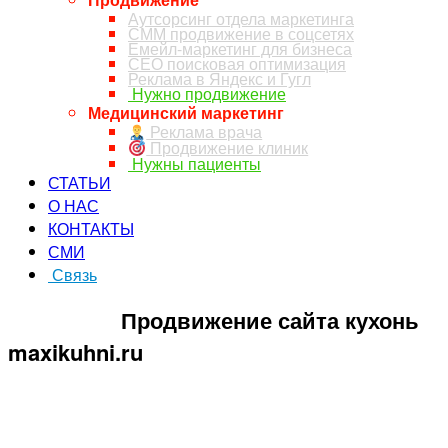
Аутсорсинг отдела маркетинга
СММ продвижение в соцсетях
Емейл-маркетинг для бизнеса
СЕО поисковая оптимизация
Реклама в Яндекс и Гугл
Нужно продвижение
Медицинский маркетинг
Реклама врача
Продвижение клиник
Нужны пациенты
СТАТЬИ
О НАС
КОНТАКТЫ
СМИ
Связь
ЗАКАЗ ЗВОНКА
Продвижение сайта кухонь
maxikuhni.ru