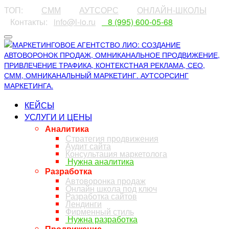
ТОП:
⠀⠀⠀
СММ
⠀⠀⠀
АУТСОРС
⠀⠀⠀
ОНЛАЙН-ШКОЛЫ
⠀Контакты:⠀
info@l-io.ru
⠀
⠀8 (995) 600-05-68
КЕЙСЫ
УСЛУГИ И ЦЕНЫ
Аналитика
Стратегия продвижения
Аудит сайта
Консультация маркетолога
Нужна аналитика
Разработка
Автоворонка продаж
Онлайн школа под ключ
Разработка сайтов
Лендинги
Фирменный стиль
Нужна разработка
Продвижение