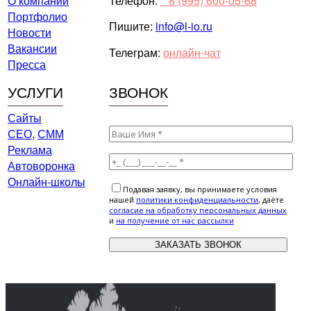
О компании
Телефон:
⠀8 (995) 600-05-68
Портфолио
Пишите:
info@l-io.ru
Новости
Вакансии
Телеграм:
онлайн-чат
Пресса
УСЛУГИ
ЗВОНОК
Сайты
СЕО
,
СММ
Реклама
Автоворонка
Онлайн-школы
Подавая заявку, вы принимаете условия
нашей
политики конфиденциальности
, даёте
cогласие на обработку персональных данных
и
на получение от нас рассылки