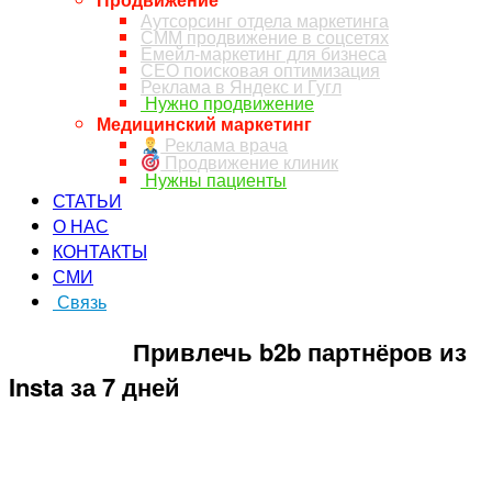
Аутсорсинг отдела маркетинга
СММ продвижение в соцсетях
Емейл-маркетинг для бизнеса
СЕО поисковая оптимизация
Реклама в Яндекс и Гугл
Нужно продвижение
Медицинский маркетинг
Реклама врача
Продвижение клиник
Нужны пациенты
СТАТЬИ
О НАС
КОНТАКТЫ
СМИ
Связь
ЗАКАЗ ЗВОНКА
Привлечь b2b партнёров из
Insta за 7 дней