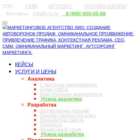
ТОП:
⠀⠀⠀
СММ
⠀⠀⠀
АУТСОРС
⠀⠀⠀
ОНЛАЙН-ШКОЛЫ
⠀Контакты:⠀
info@l-io.ru
⠀
⠀8 (995) 600-05-68
КЕЙСЫ
УСЛУГИ И ЦЕНЫ
Аналитика
Стратегия продвижения
Аудит сайта
Консультация маркетолога
Нужна аналитика
Разработка
Автоворонка продаж
Онлайн школа под ключ
Разработка сайтов
Лендинги
Фирменный стиль
Нужна разработка
Продвижение