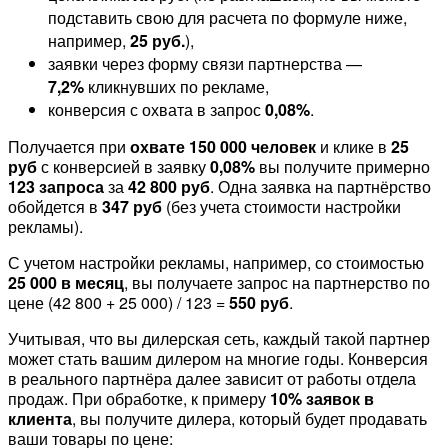
подставить свою для расчета по формуле ниже,
например,
25 руб.
),
заявки через форму связи партнерства —
7,2%
кликнувших по рекламе,
конверсия с охвата в запрос
0,08%
.
Получается при
охвате 150 000 человек
и клике в
25
руб
с конверсией в заявку
0,08%
вы получите примерно
123 запроса
за
42 800 руб
. Одна заявка на партнёрство
обойдется в
347 руб
(без учета стоимости настройки
рекламы).
С учетом настройки рекламы, например, со стоимостью
25 000 в месяц
, вы получаете запрос на партнерство по
цене (42 800 + 25 000) / 123 =
550 руб
.
Учитывая, что вы дилерская сеть, каждый такой партнер
может стать вашим дилером на многие годы. Конверсия
в реального партнёра далее зависит от работы отдела
продаж. При обработке, к примеру
10% заявок в
клиента
, вы получите дилера, который будет продавать
ваши товары по цене: