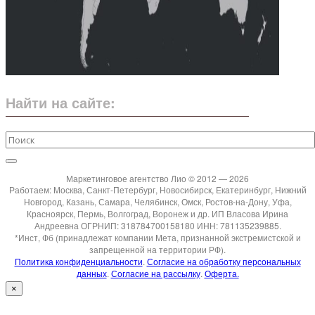
Найти на сайте:
Маркетинговое агентство Лио © 2012 — 2026
Работаем: Москва, Санкт-Петербург, Новосибирск, Екатеринбург, Нижний
Новгород, Казань, Самара, Челябинск, Омск, Ростов-на-Дону, Уфа,
Красноярск, Пермь, Волгоград, Воронеж и др. ИП Власова Ирина
Андреевна ОГРНИП: 318784700158180 ИНН: 781135239885.
*Инст, Фб (принадлежат компании Мета, признанной экстремистской и
запрещенной на территории РФ).
Политика конфиденциальности
.
Согласие на обработку персональных
данных
.
Согласие на рассылку
.
Оферта.
×