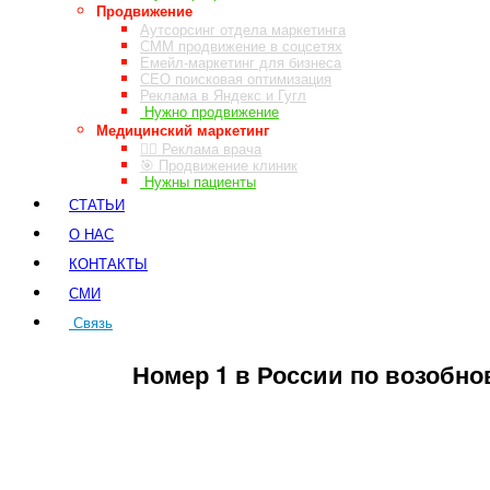
Продвижение
Аутсорсинг отдела маркетинга
СММ продвижение в соцсетях
Емейл-маркетинг для бизнеса
СЕО поисковая оптимизация
Реклама в Яндекс и Гугл
Нужно продвижение
Медицинский маркетинг
👨‍⚕️ Реклама врача
🎯 Продвижение клиник
Нужны пациенты
СТАТЬИ
О НАС
КОНТАКТЫ
СМИ
Связь
ЗАКАЗ ЗВОНКА
Номер 1 в России по возобно