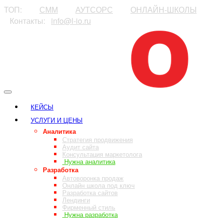
ТОП:
⠀⠀⠀
СММ
⠀⠀⠀
АУТСОРС
⠀⠀⠀
ОНЛАЙН-ШКОЛЫ
⠀Контакты:⠀
info@l-io.ru
⠀
КЕЙСЫ
УСЛУГИ И ЦЕНЫ
Аналитика
Стратегия продвижения
Аудит сайта
Консультация маркетолога
Нужна аналитика
Разработка
Автоворонка продаж
Онлайн школа под ключ
Разработка сайтов
Лендинги
Фирменный стиль
Нужна разработка