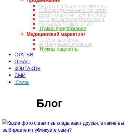
Аутсорсинг отдела маркетинга
СММ продвижение в соцсетях
Емейл-маркетинг для бизнеса
СЕО поисковая оптимизация
Реклама в Яндекс и Гугл
Нужно продвижение
Медицинский маркетинг
👨‍⚕️ Реклама врача
🎯 Продвижение клиник
Нужны пациенты
СТАТЬИ
О НАС
КОНТАКТЫ
СМИ
Связь
ЗАКАЗ ЗВОНКА
Блог