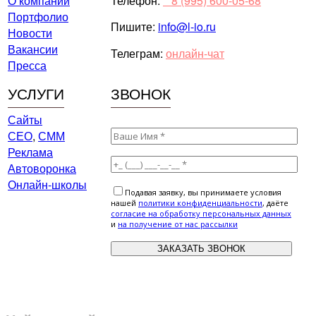
О компании
Телефон:
⠀8 (995) 600-05-68
Портфолио
Пишите:
info@l-io.ru
Новости
Вакансии
Телеграм:
онлайн-чат
Пресса
УСЛУГИ
ЗВОНОК
Сайты
СЕО
,
СММ
Реклама
Автоворонка
Онлайн-школы
Подавая заявку, вы принимаете условия
нашей
политики конфиденциальности
, даёте
cогласие на обработку персональных данных
и
на получение от нас рассылки