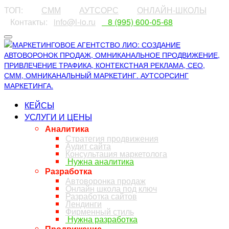
ТОП:
⠀⠀⠀
СММ
⠀⠀⠀
АУТСОРС
⠀⠀⠀
ОНЛАЙН-ШКОЛЫ
⠀Контакты:⠀
info@l-io.ru
⠀
⠀8 (995) 600-05-68
КЕЙСЫ
УСЛУГИ И ЦЕНЫ
Аналитика
Стратегия продвижения
Аудит сайта
Консультация маркетолога
Нужна аналитика
Разработка
Автоворонка продаж
Онлайн школа под ключ
Разработка сайтов
Лендинги
Фирменный стиль
Нужна разработка
Продвижение