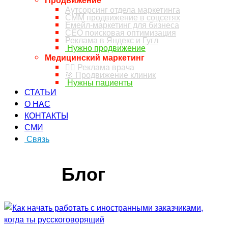
Аутсорсинг отдела маркетинга
СММ продвижение в соцсетях
Емейл-маркетинг для бизнеса
СЕО поисковая оптимизация
Реклама в Яндекс и Гугл
Нужно продвижение
Медицинский маркетинг
👨‍⚕️ Реклама врача
🎯 Продвижение клиник
Нужны пациенты
СТАТЬИ
О НАС
КОНТАКТЫ
СМИ
Связь
ЗАКАЗ ЗВОНКА
Блог