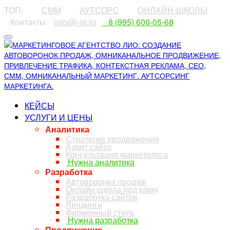
ТОП:
⠀⠀⠀
СММ
⠀⠀⠀
АУТСОРС
⠀⠀⠀
ОНЛАЙН-ШКОЛЫ
⠀Контакты:⠀
info@l-io.ru
⠀
⠀8 (995) 600-05-68
КЕЙСЫ
УСЛУГИ И ЦЕНЫ
Аналитика
Стратегия продвижения
Аудит сайта
Консультация маркетолога
Нужна аналитика
Разработка
Автоворонка продаж
Онлайн школа под ключ
Разработка сайтов
Лендинги
Фирменный стиль
Нужна разработка
Продвижение