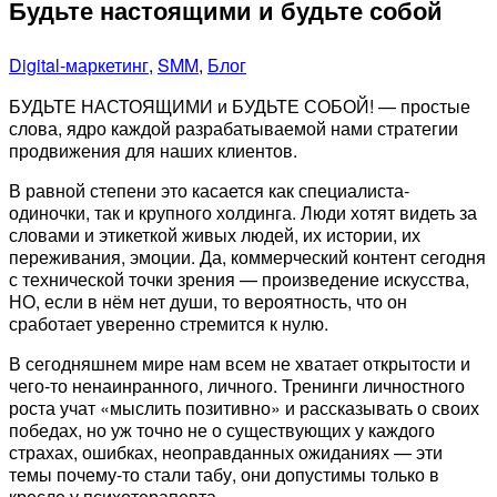
Будьте настоящими и будьте собой
Digital-маркетинг
,
SMM
,
Блог
БУДЬТЕ НАСТОЯЩИМИ и БУДЬТЕ СОБОЙ! — простые
слова, ядро каждой разрабатываемой нами стратегии
продвижения для наших клиентов.
В равной степени это касается как специалиста-
одиночки, так и крупного холдинга. Люди хотят видеть за
словами и этикеткой живых людей, их истории, их
переживания, эмоции. Да, коммерческий контент сегодня
с технической точки зрения — произведение искусства,
НО, если в нём нет души, то вероятность, что он
сработает уверенно стремится к нулю.
В сегодняшнем мире нам всем не хватает открытости и
чего-то ненаинранного, личного. Тренинги личностного
роста учат «мыслить позитивно» и рассказывать о своих
победах, но уж точно не о существующих у каждого
страхах, ошибках, неоправданных ожиданиях — эти
темы почему-то стали табу, они допустимы только в
кресле у психотерапевта.