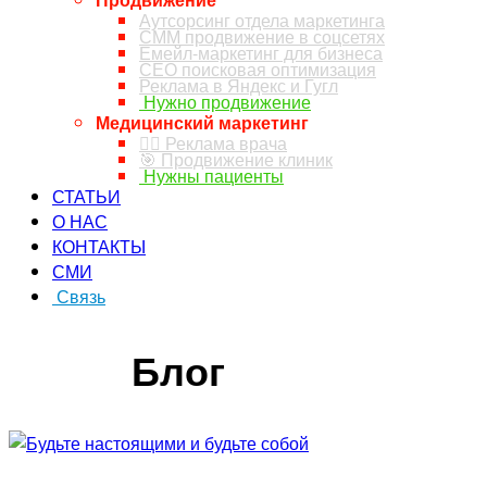
Аутсорсинг отдела маркетинга
СММ продвижение в соцсетях
Емейл-маркетинг для бизнеса
СЕО поисковая оптимизация
Реклама в Яндекс и Гугл
Нужно продвижение
Медицинский маркетинг
👨‍⚕️ Реклама врача
🎯 Продвижение клиник
Нужны пациенты
СТАТЬИ
О НАС
КОНТАКТЫ
СМИ
Связь
ЗАКАЗ ЗВОНКА
Блог