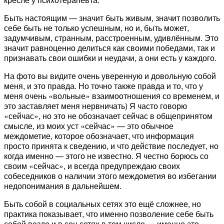
Быть настоящим — значит быть живым, значит позволить
себе быть не только успешным, но и, быть может,
задумчивым, странным, расстроенным, удивлённым. Это
значит равноценно делиться как своими победами, так и
признавать свои ошибки и неудачи, а они есть у каждого.
На фото вы видите очень уверенную и довольную собой
меня, и это правда. Но точно также правда и то, что у
меня очень «вольные» взаимоотношения со временем, и
это заставляет меня нервничать) Я часто говорю
«сейчас», но это не обозначает сейчас в общепринятом
смысле, из моих уст «сейчас» — это обычное
междометие, которое обозначает, что информация
просто принята к сведению, и что действие последует, но
когда именно — этого не известно. Я честно борюсь со
своим «сейчас», и всегда предупреждаю своих
собеседников о наличии этого междометия во избегании
недопонимания в дальнейшем.
Быть собой в социальных сетях это ещё сложнее, но
практика показывает, что именно позволение себе быть
собой везде и в соц сетях в том числе — именно это