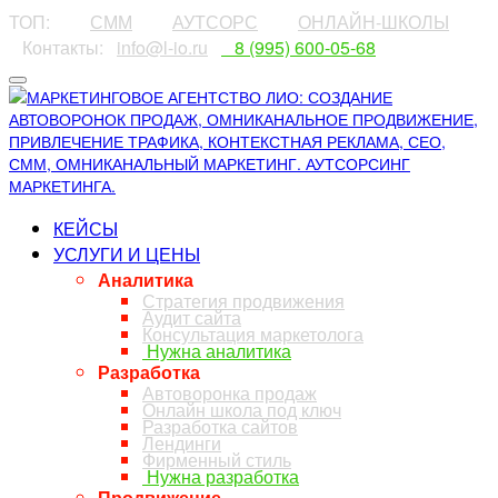
ТОП:
⠀⠀⠀
СММ
⠀⠀⠀
АУТСОРС
⠀⠀⠀
ОНЛАЙН-ШКОЛЫ
⠀Контакты:⠀
info@l-io.ru
⠀
⠀8 (995) 600-05-68
КЕЙСЫ
УСЛУГИ И ЦЕНЫ
Аналитика
Стратегия продвижения
Аудит сайта
Консультация маркетолога
Нужна аналитика
Разработка
Автоворонка продаж
Онлайн школа под ключ
Разработка сайтов
Лендинги
Фирменный стиль
Нужна разработка
Продвижение