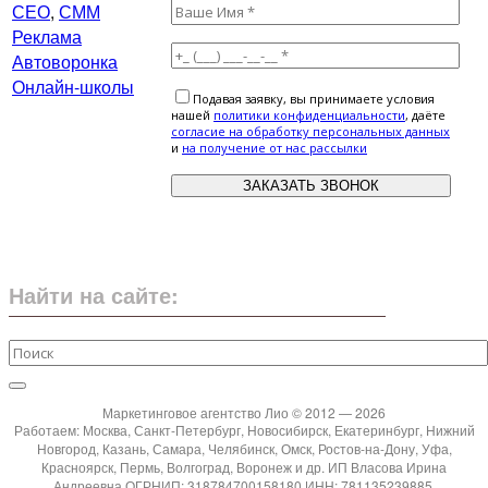
СЕО
,
СММ
Реклама
Автоворонка
Онлайн-школы
Подавая заявку, вы принимаете условия
нашей
политики конфиденциальности
, даёте
cогласие на обработку персональных данных
и
на получение от нас рассылки
Найти на сайте:
Маркетинговое агентство Лио © 2012 — 2026
Работаем: Москва, Санкт-Петербург, Новосибирск, Екатеринбург, Нижний
Новгород, Казань, Самара, Челябинск, Омск, Ростов-на-Дону, Уфа,
Красноярск, Пермь, Волгоград, Воронеж и др. ИП Власова Ирина
Андреевна ОГРНИП: 318784700158180 ИНН: 781135239885.