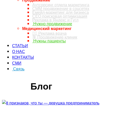
Аутсорсинг отдела маркетинга
СММ продвижение в соцсетях
Емейл-маркетинг для бизнеса
СЕО поисковая оптимизация
Реклама в Яндекс и Гугл
Нужно продвижение
Медицинский маркетинг
👨‍⚕️ Реклама врача
🎯 Продвижение клиник
Нужны пациенты
СТАТЬИ
О НАС
КОНТАКТЫ
СМИ
Связь
ЗАКАЗ ЗВОНКА
Блог