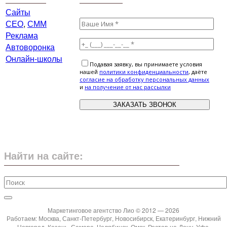
Сайты
СЕО
,
СММ
Реклама
Автоворонка
Онлайн-школы
Подавая заявку, вы принимаете условия
нашей
политики конфиденциальности
, даёте
cогласие на обработку персональных данных
и
на получение от нас рассылки
Найти на сайте:
Маркетинговое агентство Лио © 2012 — 2026
Работаем: Москва, Санкт-Петербург, Новосибирск, Екатеринбург, Нижний
Новгород, Казань, Самара, Челябинск, Омск, Ростов-на-Дону, Уфа,