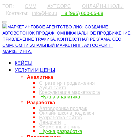
ТОП:
⠀⠀⠀
СММ
⠀⠀⠀
АУТСОРС
⠀⠀⠀
ОНЛАЙН-ШКОЛЫ
⠀Контакты:⠀
info@l-io.ru
⠀
⠀8 (995) 600-05-68
КЕЙСЫ
УСЛУГИ И ЦЕНЫ
Аналитика
Стратегия продвижения
Аудит сайта
Консультация маркетолога
Нужна аналитика
Разработка
Автоворонка продаж
Онлайн школа под ключ
Разработка сайтов
Лендинги
Фирменный стиль
Нужна разработка
Продвижение