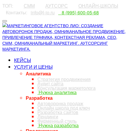
ТОП:
⠀⠀⠀
СММ
⠀⠀⠀
АУТСОРС
⠀⠀⠀
ОНЛАЙН-ШКОЛЫ
⠀Контакты:⠀
info@l-io.ru
⠀
⠀8 (995) 600-05-68
КЕЙСЫ
УСЛУГИ И ЦЕНЫ
Аналитика
Стратегия продвижения
Аудит сайта
Консультация маркетолога
Нужна аналитика
Разработка
Автоворонка продаж
Онлайн школа под ключ
Разработка сайтов
Лендинги
Фирменный стиль
Нужна разработка
Продвижение