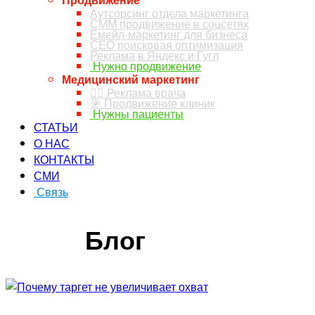
Аутсорсинг отдела маркетинга
СММ продвижение в соцсетях
Емейл-маркетинг для бизнеса
СЕО поисковая оптимизация
Реклама в Яндекс и Гугл
Нужно продвижение
Медицинский маркетинг
👨‍⚕️ Реклама врача
🎯 Продвижение клиник
Нужны пациенты
СТАТЬИ
О НАС
КОНТАКТЫ
СМИ
Связь
ЗАКАЗ ЗВОНКА
Блог