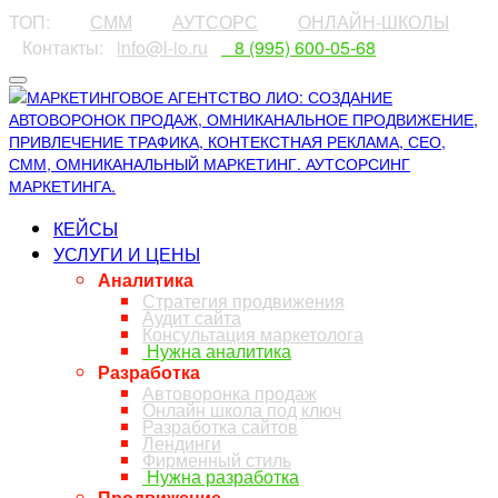
ТОП:
⠀⠀⠀
СММ
⠀⠀⠀
АУТСОРС
⠀⠀⠀
ОНЛАЙН-ШКОЛЫ
⠀Контакты:⠀
info@l-io.ru
⠀
⠀8 (995) 600-05-68
КЕЙСЫ
УСЛУГИ И ЦЕНЫ
Аналитика
Стратегия продвижения
Аудит сайта
Консультация маркетолога
Нужна аналитика
Разработка
Автоворонка продаж
Онлайн школа под ключ
Разработка сайтов
Лендинги
Фирменный стиль
Нужна разработка
Продвижение