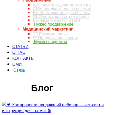
Аутсорсинг отдела маркетинга
СММ продвижение в соцсетях
Емейл-маркетинг для бизнеса
СЕО поисковая оптимизация
Реклама в Яндекс и Гугл
Нужно продвижение
Медицинский маркетинг
👨‍⚕️ Реклама врача
🎯 Продвижение клиник
Нужны пациенты
СТАТЬИ
О НАС
КОНТАКТЫ
СМИ
Связь
ЗАКАЗ ЗВОНКА
Блог