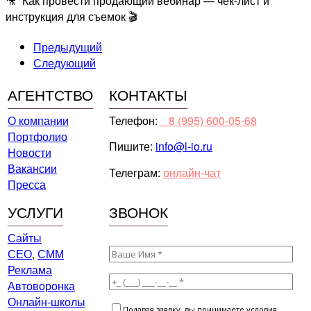
🎥 Как провести продающий вебинар — чек-лист и
инструкция для съемок 🎬
Предыдущий
Следующий
АГЕНТСТВО
КОНТАКТЫ
О компании
Телефон:
⠀8 (995) 600-05-68
Портфолио
Пишите:
info@l-io.ru
Новости
Вакансии
Телеграм:
онлайн-чат
Пресса
УСЛУГИ
ЗВОНОК
Сайты
СЕО
,
СММ
Реклама
Автоворонка
Онлайн-школы
Подавая заявку, вы принимаете условия