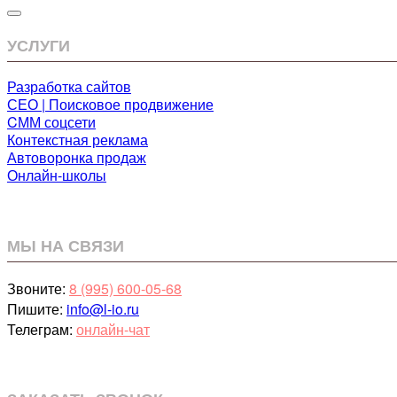
УСЛУГИ
Разработка сайтов
СЕО | Поисковое продвижение
CММ соцсети
Контекстная реклама
Автоворонка продаж
Онлайн-школы
МЫ НА СВЯЗИ
Звоните:
8 (995) 600-05-68
Пишите:
info@l-io.ru
Телеграм:
онлайн-чат