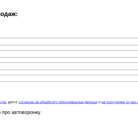
родаж:
ости
, даёте
cогласие на обработку персональных данных
и
на получение от нас
 про автоворонку.