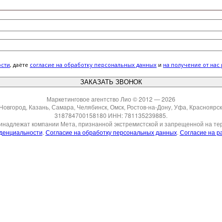
ости
, даёте
cогласие на обработку персональных данных
и
на получение от нас
Маркетинговое агентство Лио © 2012 — 2026
Новгород, Казань, Самара, Челябинск, Омск, Ростов-на-Дону, Уфа, Краснояр
318784700158180 ИНН: 781135239885.
ринадлежат компании Мета, признанной экстремистской и запрещенной на те
денциальности
.
Согласие на обработку персональных данных
.
Согласие на р