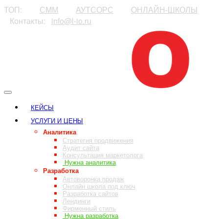
ТОП:
⠀⠀⠀
СММ
⠀⠀⠀
АУТСОРС
⠀⠀⠀
ОНЛАЙН-ШКОЛЫ
⠀Контакты:⠀
info@l-io.ru
⠀
КЕЙСЫ
УСЛУГИ И ЦЕНЫ
Аналитика
Стратегия продвижения
Аудит сайта
Консультация маркетолога
Нужна аналитика
Разработка
Автоворонка продаж
Онлайн школа под ключ
Разработка сайтов
Лендинги
Фирменный стиль
Нужна разработка