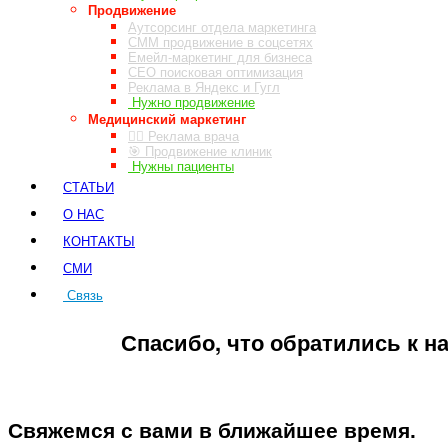
Продвижение
Аутсорсинг отдела маркетинга
СММ продвижение в соцсетях
Емейл-маркетинг для бизнеса
СЕО поисковая оптимизация
Реклама в Яндекс и Гугл
Нужно продвижение
Медицинский маркетинг
👨‍⚕️ Реклама врача
🎯 Продвижение клиник
Нужны пациенты
СТАТЬИ
О НАС
КОНТАКТЫ
СМИ
Связь
ЗАКАЗ ЗВОНКА
Спасибо, что обратились к н
Свяжемся с вами в ближайшее время.