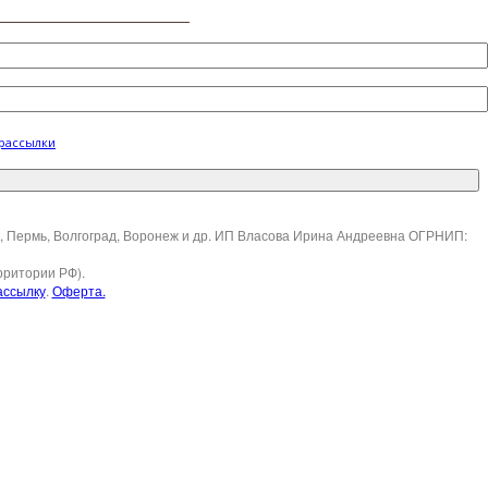
 рассылки
ск, Пермь, Волгоград, Воронеж и др. ИП Власова Ирина Андреевна ОГРНИП:
рритории РФ).
ассылку
.
Оферта.