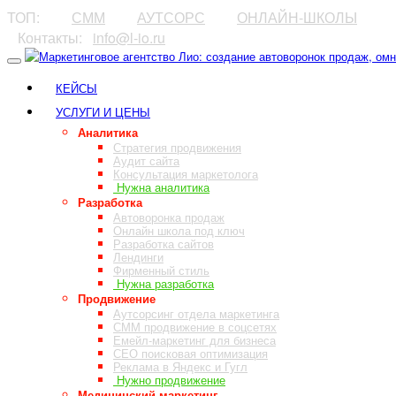
ТОП:
⠀⠀⠀
СММ
⠀⠀⠀
АУТСОРС
⠀⠀⠀
ОНЛАЙН-ШКОЛЫ
⠀Контакты:⠀
info@l-io.ru
⠀
КЕЙСЫ
УСЛУГИ И ЦЕНЫ
Аналитика
Стратегия продвижения
Аудит сайта
Консультация маркетолога
Нужна аналитика
Разработка
Автоворонка продаж
Онлайн школа под ключ
Разработка сайтов
Лендинги
Фирменный стиль
Нужна разработка
Продвижение
Аутсорсинг отдела маркетинга
СММ продвижение в соцсетях
Емейл-маркетинг для бизнеса
СЕО поисковая оптимизация
Реклама в Яндекс и Гугл
Нужно продвижение
Медицинский маркетинг