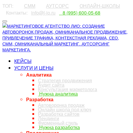
ТОП:
⠀⠀⠀
СММ
⠀⠀⠀
АУТСОРС
⠀⠀⠀
ОНЛАЙН-ШКОЛЫ
⠀Контакты:⠀
info@l-io.ru
⠀
⠀8 (995) 600-05-68
КЕЙСЫ
УСЛУГИ И ЦЕНЫ
Аналитика
Стратегия продвижения
Аудит сайта
Консультация маркетолога
Нужна аналитика
Разработка
Автоворонка продаж
Онлайн школа под ключ
Разработка сайтов
Лендинги
Фирменный стиль
Нужна разработка
Продвижение