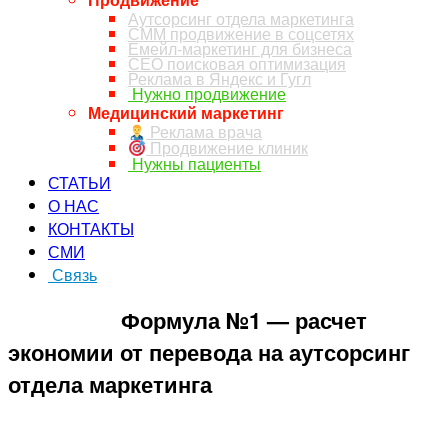
Аутсорсинг отдела маркетинга
СММ продвижение в соцсетях
Емейл-маркетинг для бизнеса
СЕО поисковая оптимизация
Реклама в Яндекс и Гугл
Нужно продвижение
Медицинский маркетинг
Реклама врача
Продвижение клиник
Нужны пациенты
СТАТЬИ
О НАС
КОНТАКТЫ
СМИ
Связь
ЗАКАЗ ЗВОНКА
Формула №1 — расчет
экономии от перевода на аутсорсинг
отдела маркетинга