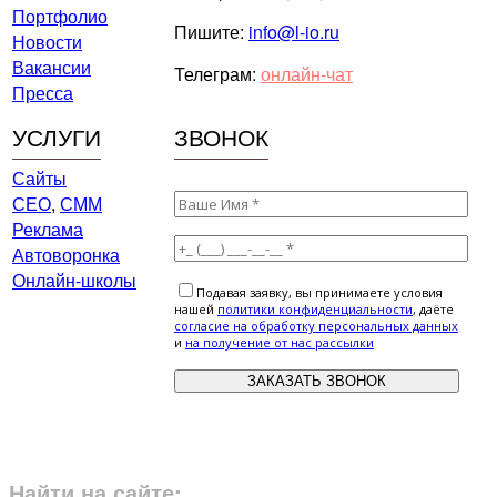
Портфолио
Пишите:
info@l-io.ru
Новости
Вакансии
Телеграм:
онлайн-чат
Пресса
УСЛУГИ
ЗВОНОК
Сайты
СЕО
,
СММ
Реклама
Автоворонка
Онлайн-школы
Подавая заявку, вы принимаете условия
нашей
политики конфиденциальности
, даёте
cогласие на обработку персональных данных
и
на получение от нас рассылки
Найти на сайте: