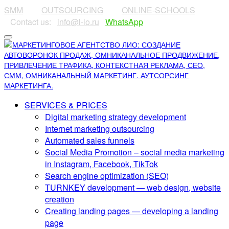
SMM
⠀⠀⠀
OUTSOURCING
⠀⠀⠀
ONLINE-SCHOOLS
⠀Contact us:⠀
info@l-io.ru
⠀
WhatsApp
SERVICES & PRICES
Digital marketing strategy development
Internet marketing outsourcing
Automated sales funnels
Social Media Promotion – social media marketing
in Instagram, Facebook, TikTok
Search engine optimization (SEO)
TURNKEY development — web design, website
creation
Creating landing pages — developing a landing
page