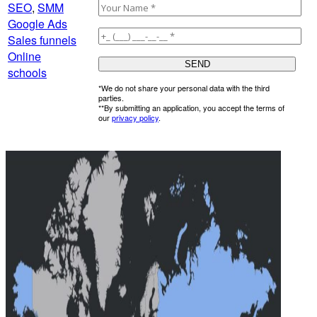
SEO
,
SMM
Google Ads
Sales funnels
Online
schools
*We do not share your personal data with the third
parties.
**By submitting an application, you accept the terms of
our
privacy policy
.