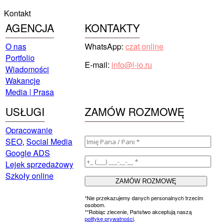
Kontakt
AGENCJA
KONTAKTY
O nas
WhatsApp:
czat online
Portfolio
E-mail:
info@l-io.ru
Wiadomości
Wakancje
Media | Prasa
USŁUGI
ZAMÓW ROZMOWĘ
Opracowanie
SEO
,
Social Media
Google ADS
Lejek sprzedażowy
Szkoły online
*Nie przekazujemy danych personalnych trzecim
osobom.
**Robiąc zlecenie, Państwo akceptują naszą
politykę prywatności
.