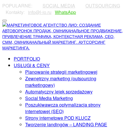
POPULARNE:
⠀⠀⠀
SOCIAL MEDIA
⠀⠀⠀
OUTSOURCING
⠀⠀
⠀Kontakty:⠀
info@l-io.ru
⠀
WhatsApp
PORTFOLIO
USŁUGI & CENY
Planowanie strategii marketingowej
Zewnętrzny marketing (outsourcing
marketingowy)
Automatyczny lejek sprzedażowy
Social Media Marketing
Poszukiwawcza optymalizacja strony
internetowej (SEO)
Strony internetowe POD KLUCZ
Tworzenie landingów – LANDING PAGE