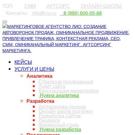
ТОП:
⠀⠀⠀
СММ
⠀⠀⠀
АУТСОРС
⠀⠀⠀
ОНЛАЙН-ШКОЛЫ
⠀Контакты:⠀
info@l-io.ru
⠀
⠀8 (995) 600-05-68
КЕЙСЫ
УСЛУГИ И ЦЕНЫ
Аналитика
Стратегия продвижения
Аудит сайта
Консультация маркетолога
Нужна аналитика
Разработка
Автоворонка продаж
Онлайн школа под ключ
Разработка сайтов
Лендинги
Фирменный стиль
Нужна разработка
Продвижение