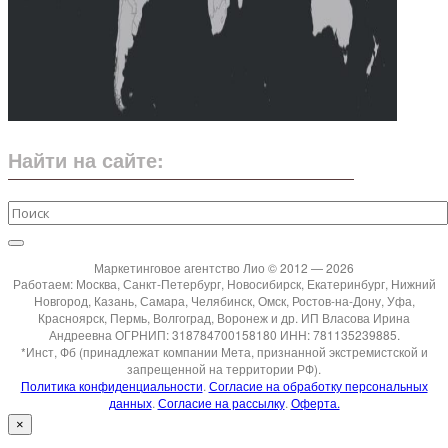
Найти на сайте:
Маркетинговое агентство Лио © 2012 — 2026
Работаем: Москва, Санкт-Петербург, Новосибирск, Екатеринбург, Нижний
Новгород, Казань, Самара, Челябинск, Омск, Ростов-на-Дону, Уфа,
Красноярск, Пермь, Волгоград, Воронеж и др. ИП Власова Ирина
Андреевна ОГРНИП: 318784700158180 ИНН: 781135239885.
*Инст, Фб (принадлежат компании Мета, признанной экстремистской и
запрещенной на территории РФ).
Политика конфиденциальности
.
Согласие на обработку персональных
данных
.
Согласие на рассылку
.
Оферта.
×