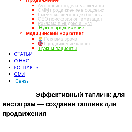
Аутсорсинг отдела маркетинга
СММ продвижение в соцсетях
Емейл-маркетинг для бизнеса
СЕО поисковая оптимизация
Реклама в Яндекс и Гугл
Нужно продвижение
Медицинский маркетинг
Реклама врача
Продвижение клиник
Нужны пациенты
СТАТЬИ
О НАС
КОНТАКТЫ
СМИ
Связь
ЗАКАЗ ЗВОНКА
Эффективный таплинк для
инстаграм — создание таплинк для
продвижения