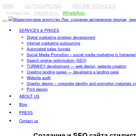
SMM
⠀⠀⠀
OUTSOURCING
⠀⠀⠀
ONLINE-SCHOOLS
⠀Contact us:⠀
info@l-io.ru
⠀
WhatsApp
SERVICES & PRICES
Digital marketing strategy development
Internet marketing outsourcing
Automated sales funnels
Social Media Promotion – social media marketing in Instagra
Search engine optimization (SEO)
TURNKEY development — web design, website creation
Creating landing pages — developing a landing page
Website audit
Graphic design – corporate identity and promotion materials c
Print design
ABOUT US
Blog
PRESS
Contact us
CONTACT US
Создание и SEO сайта стилиста