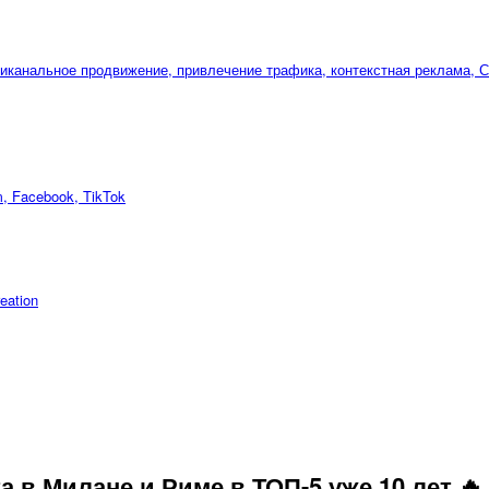
m, Facebook, TikTok
reation
 в Милане и Риме в ТОП-5 уже 10 лет 🔥