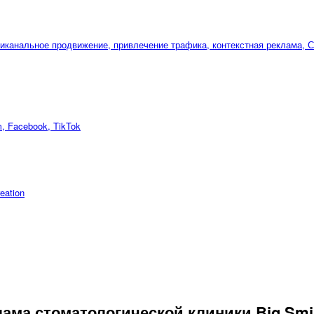
m, Facebook, TikTok
reation
ама стоматологической клиники Big Smi