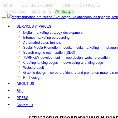
SMM
⠀⠀⠀
OUTSOURCING
⠀⠀⠀
ONLINE-SCHOOLS
⠀Contact us:⠀
info@l-io.ru
⠀
WhatsApp
SERVICES & PRICES
Digital marketing strategy development
Internet marketing outsourcing
Automated sales funnels
Social Media Promotion – social media marketing in Instagra
Search engine optimization (SEO)
TURNKEY development — web design, website creation
Creating landing pages — developing a landing page
Website audit
Graphic design – corporate identity and promotion materials c
Print design
ABOUT US
Blog
PRESS
Contact us
CONTACT US
Стратегия продвижения и рекл