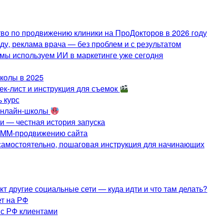
во по продвижению клиники на ПроДокторов в 2026 году
оду, реклама врача — без проблем и с результатом
 мы используем ИИ в маркетинге уже сегодня
колы в 2025
к-лист и инструкция для съемок
 курс
 онлайн-школы
и — честная история запуска
 SMM-продвижению сайта
 самостоятельно, пошаговая инструкция для начинающих
 другие социальные сети — куда идти и что там делать?
ет на РФ
 с РФ клиентами