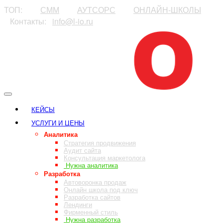
ТОП:
⠀⠀⠀
СММ
⠀⠀⠀
АУТСОРС
⠀⠀⠀
ОНЛАЙН-ШКОЛЫ
⠀Контакты:⠀
info@l-io.ru
⠀
КЕЙСЫ
УСЛУГИ И ЦЕНЫ
Аналитика
Стратегия продвижения
Аудит сайта
Консультация маркетолога
Нужна аналитика
Разработка
Автоворонка продаж
Онлайн школа под ключ
Разработка сайтов
Лендинги
Фирменный стиль
Нужна разработка