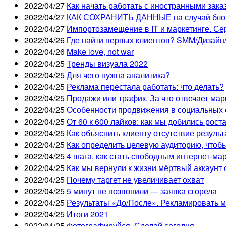
2022/04/27
Как начать работать с иностранными зака
2022/04/27
КАК СОХРАНИТЬ ДАННЫЕ на случай блокир
2022/04/27
Импортозамещение в IT и маркетинге. Се
2022/04/26
Где найти первых клиентов? SMM/Дизайн/
2022/04/26
Make love, not war
2022/04/25
Тренды визуала 2022
2022/04/25
Для чего нужна аналитика?
2022/04/25
Реклама перестала работать: что делать?
2022/04/25
Продажи или трафик. За что отвечает мар
2022/04/25
Особенности продвижения в социальных 
2022/04/25
От 60 к 600 лайков: как мы добились рост
2022/04/25
Как объяснить клиенту отсутствие резуль
2022/04/25
Как определить целевую аудиторию, чтоб
2022/04/25
4 шага, как стать свободным интернет-ма
2022/04/25
Как мы вернули к жизни мёртвый аккаунт
2022/04/25
Почему таргет не увеличивает охват
2022/04/25
5 минут не позвонили — заявка сгорела
2022/04/25
Результаты «До/После». Рекламировать 
2022/04/25
Итоги 2021
2022/04/25
Фотографируйся. Сделай сегодня