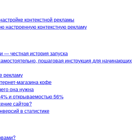
 настройке контекстной рекламы
вою настроенную контекстную рекламу
и — честная история запуска
 самостоятельно, пошаговая инструкция для начинающих
те рекламу
нтернет-магазина кофе
чего она нужна
,14% и открываемостью 56%
ение сайтов?
нверсий в статистике
овами?