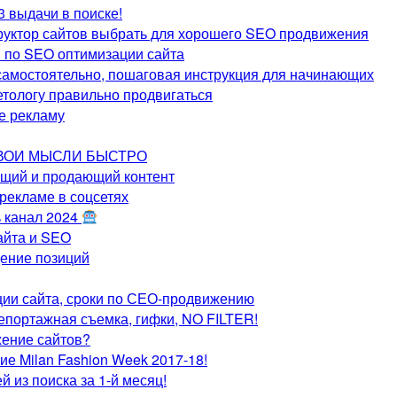
3 выдачи в поиске!
труктор сайтов выбрать для хорошего SEO продвижения
 по SEO оптимизации сайта
 самостоятельно, пошаговая инструкция для начинающих
метологу правильно продвигаться
те рекламу
 СВОИ МЫСЛИ БЫСТРО
ющий и продающий контент
рекламе в соцсетях
ь канал 2024
айта и SEO
дение позиций
ции сайта, сроки по СЕО-продвижению
епортажная съемка, гифки, NO FILTER!
ение сайтов?
ие Milan Fashion Week 2017-18!
й из поиска за 1-й месяц!