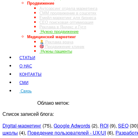
Продвижение
Аутсорсинг отдела маркетинга
СММ продвижение в соцсетях
Емейл-маркетинг для бизнеса
СЕО поисковая оптимизация
Реклама в Яндекс и Гугл
Нужно продвижение
Медицинский маркетинг
Реклама врача
Продвижение клиник
Нужны пациенты
СТАТЬИ
О НАС
КОНТАКТЫ
СМИ
Связь
ЗАКАЗ ЗВОНКА
Облако меток:
Список записей блога:
Digital-маркетинг
(75)
,
Google Adwords
(2)
,
ROI
(9)
,
SEO
(30
школы
(4)
,
Поведение пользователей - UX/UI
(6)
,
Разработ