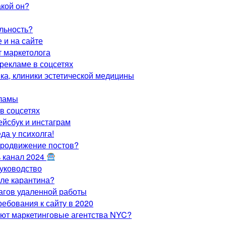
кой он?
альность?
 и на сайте
 маркетолога
рекламе в соцсетях
ка, клиники эстетической медицины
кламы
 в соцсетях
ейсбук и инстаграм
да у психолга!
продвижение постов?
ь канал 2024
руководство
ле карантина?
рагов удаленной работы
требования к сайту в 2020
ают маркетинговые агентства NYC?