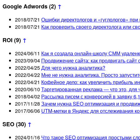
Google Adwords
(2)
↑
2018/07/21
Ошибки директологов и «гуглологов» при
2018/07/21
Как проверить своего директолога или с
ROI
(9)
↑
2024/06/11
Как я создала онлайн-школу СММ удаленк
2023/09/04
Продвижение сайта: как продвигать сайт
2022/04/25
Для чего нужна аналитика?
2022/04/22
Мне не нужна аналитика. Просто запусти
2022/04/21
Кофейное дело: как увеличить прибыль и
2020/06/10
Таргетированная реклама — что это, для 
2018/04/02
Рассылка писем с конверсией в заявку 6
2017/11/28
Зачем нужна SEO оптимизация и продвиж
2017/06/06
UTM-метки в Яндекс для отслеживания ко
SEO
(30)
↑
2024/01/16
Что такое SEO оптимизация простыми сл