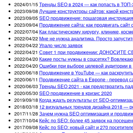
2024/01/15
Тренды SEO в 2024 — как попасть в ТОП-
2023/09/08
Лучшие конструкторы сайтов: какой конс
2023/09/05
SEO продвижение: пошаговая инструкция
2023/09/04
Продвижение сайта: как продвигать сайт
2022/07/04
Как пластическому хирургу, клинике, кос
2022/04/22
Мне не нужна аналитика. Просто запусти
2022/04/22
Упало число заявок
2022/04/21
Совет 1 при продвижении: ДОНОСИТЕ
2022/04/20
Какие посты нужны в соцсетях? Вовлека
2022/04/20
Ошибки при выборе целевой аудитории в 
2020/06/18
Продвижение в YouTube — как раскрутит
2020/06/11
Продвижение сайта в Европе - перевод с
2020/06/03
Тренды SEO 2021 - как предотвратить па
2020/05/30
SEO продвижение в кризис 2020
2019/09/18
Когда ждать результаты от SEO-оптимиза
2018/03/18
12 визуальных трендов дизайна 2018 — р
2017/11/28
Зачем нужна SEO оптимизация и продвиж
2017/10/04
Кейс по SEO: более 45 заявок на посещен
2017/09/08
Кейс по SEO: новый сайт и 270 посетителе