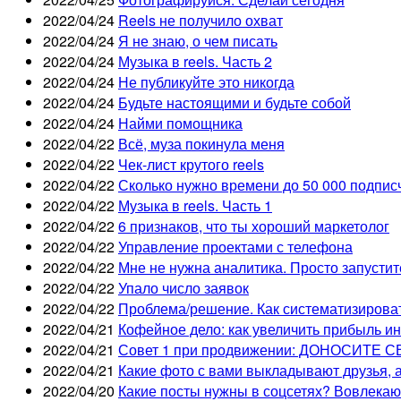
2022/04/24
Reels не получило охват
2022/04/24
Я не знаю, о чем писать
2022/04/24
Музыка в reels. Часть 2
2022/04/24
Не публикуйте это никогда
2022/04/24
Будьте настоящими и будьте собой
2022/04/24
Найми помощника
2022/04/22
Всё, муза покинула меня
2022/04/22
Чек-лист крутого reels
2022/04/22
Сколько нужно времени до 50 000 подпис
2022/04/22
Музыка в reels. Часть 1
2022/04/22
6 признаков, что ты хороший маркетолог
2022/04/22
Управление проектами с телефона
2022/04/22
Мне не нужна аналитика. Просто запусти
2022/04/22
Упало число заявок
2022/04/22
Проблема/решение. Как систематизирова
2022/04/21
Кофейное дело: как увеличить прибыль и
2022/04/21
Совет 1 при продвижении: ДОНОСИТЕ
2022/04/21
Какие фото с вами выкладывают друзья, а
2022/04/20
Какие посты нужны в соцсетях? Вовлека