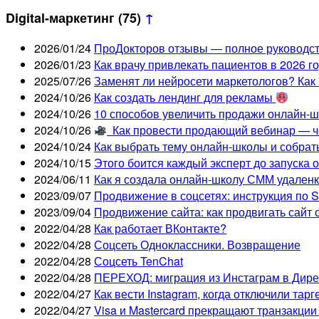
Digital-маркетинг
(75)
↑
2026/01/24
ПроДокторов отзывы — полное руководст
2026/01/23
Как врачу привлекать пациентов в 2026 г
2025/07/26
Заменят ли нейросети маркетологов? Как
2024/10/26
Как создать лендинг для рекламы
2024/10/26
10 способов увеличить продажи онлайн-ш
2024/10/26
Как провести продающий вебинар — че
2024/10/24
Как выбрать тему онлайн-школы и собрать
2024/10/15
Этого боится каждый эксперт до запуска
2024/06/11
Как я создала онлайн-школу СММ удаленк
2023/09/07
Продвижение в соцсетях: инструкция по
2023/09/04
Продвижение сайта: как продвигать сайт
2022/04/28
Как работает ВКонтакте?
2022/04/28
Соцсеть Одноклассники. Возвращение
2022/04/28
Соцсеть TenChat
2022/04/28
ПЕРЕХОД: миграция из Инстаграм в Директ
2022/04/27
Как вести Instagram, когда отключили тарг
2022/04/27
Visa и Mastercard прекращают транзакции