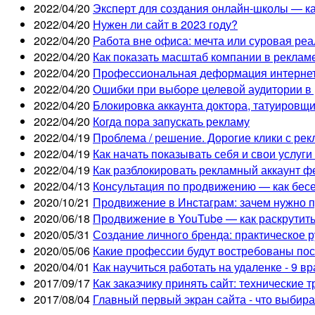
2022/04/20
Эксперт для создания онлайн-школы — ка
2022/04/20
Нужен ли сайт в 2023 году?
2022/04/20
Работа вне офиса: мечта или суровая ре
2022/04/20
Как показать масштаб компании в рекламе
2022/04/20
Профессиональная деформация интернет
2022/04/20
Ошибки при выборе целевой аудитории в 
2022/04/20
Блокировка аккаунта доктора, татуировщи
2022/04/20
Когда пора запускать рекламу
2022/04/19
Проблема / решение. Дорогие клики с ре
2022/04/19
Как начать показывать себя и свои услуги
2022/04/19
Как разблокировать рекламный аккаунт ф
2022/04/13
Консультация по продвижению — как бесе
2020/10/21
Продвижение в Инстаграм: зачем нужно 
2020/06/18
Продвижение в YouTube — как раскрутит
2020/05/31
Создание личного бренда: практическое 
2020/05/06
Какие профессии будут востребованы пос
2020/04/01
Как научиться работать на удаленке - 9 в
2017/09/17
Как заказчику принять сайт: технические 
2017/08/04
Главный первый экран сайта - что выбир