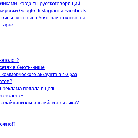
зчиками, когда ты русскоговорящий
овки Google, Instagram и Facebook
рвисы, которые сбоят или отключены
Таргет
кетолог?
сетях в бьюти-нише
а коммерческого аккаунта в 10 раз
татов?
ы реклама попала в цель
ркетологом
 онлайн-школы английского языка?
можно!?