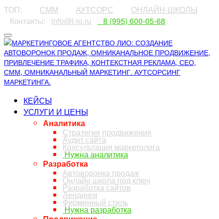
ТОП:
⠀⠀⠀
СММ
⠀⠀⠀
АУТСОРС
⠀⠀⠀
ОНЛАЙН-ШКОЛЫ
⠀Контакты:⠀
info@l-io.ru
⠀
⠀8 (995) 600-05-68
КЕЙСЫ
УСЛУГИ И ЦЕНЫ
Аналитика
Стратегия продвижения
Аудит сайта
Консультация маркетолога
Нужна аналитика
Разработка
Автоворонка продаж
Онлайн школа под ключ
Разработка сайтов
Лендинги
Фирменный стиль
Нужна разработка
Продвижение