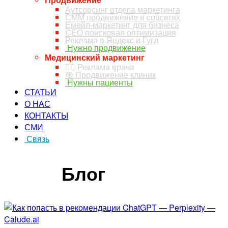
Аутсорсинг отдела маркетинга
СММ продвижение в соцсетях
Емейл-маркетинг для бизнеса
СЕО поисковая оптимизация
Реклама в Яндекс и Гугл
Нужно продвижение
Медицинский маркетинг
👨‍⚕️ Реклама врача
🎯 Продвижение клиник
Нужны пациенты
СТАТЬИ
О НАС
КОНТАКТЫ
СМИ
Связь
ЗАКАЗ ЗВОНКА
Блог