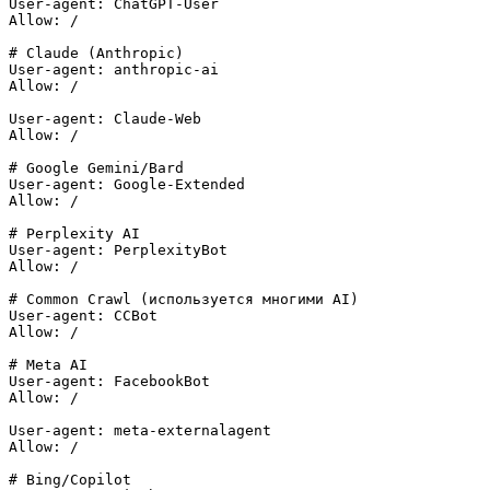
User-agent: ChatGPT-User

Allow: /

# Claude (Anthropic)

User-agent: anthropic-ai

Allow: /

User-agent: Claude-Web

Allow: /

# Google Gemini/Bard

User-agent: Google-Extended

Allow: /

# Perplexity AI

User-agent: PerplexityBot

Allow: /

# Common Crawl (используется многими AI)

User-agent: CCBot

Allow: /

# Meta AI

User-agent: FacebookBot

Allow: /

User-agent: meta-externalagent

Allow: /

# Bing/Copilot
