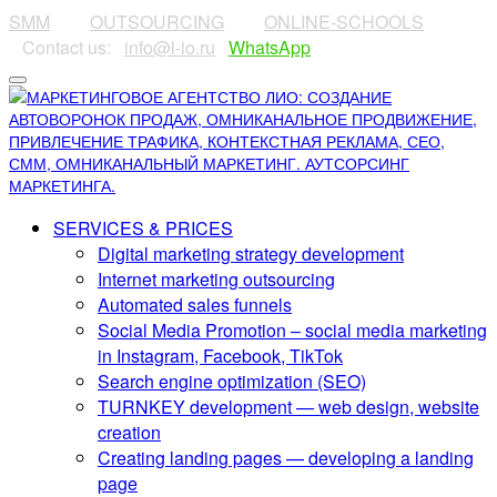
SMM
⠀⠀⠀
OUTSOURCING
⠀⠀⠀
ONLINE-SCHOOLS
⠀Contact us:⠀
info@l-io.ru
⠀
WhatsApp
SERVICES & PRICES
Digital marketing strategy development
Internet marketing outsourcing
Automated sales funnels
Social Media Promotion – social media marketing
in Instagram, Facebook, TikTok
Search engine optimization (SEO)
TURNKEY development — web design, website
creation
Creating landing pages — developing a landing
page