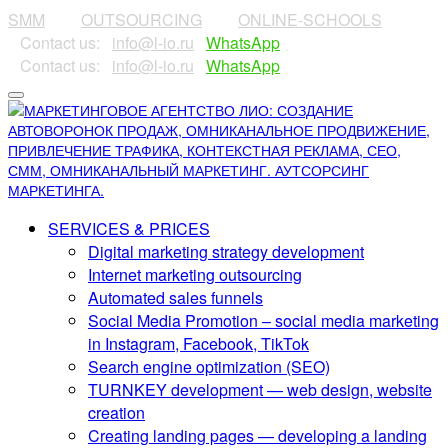
SMM
⠀⠀⠀
OUTSOURCING
⠀⠀⠀
ONLINE-SCHOOLS
⠀Contact us:⠀
info@l-io.ru
⠀
WhatsApp
⠀Contact us:⠀
info@l-io.ru
⠀
WhatsApp
SERVICES & PRICES
Digital marketing strategy development
Internet marketing outsourcing
Automated sales funnels
Social Media Promotion – social media marketing
in Instagram, Facebook, TikTok
Search engine optimization (SEO)
TURNKEY development — web design, website
creation
Creating landing pages — developing a landing