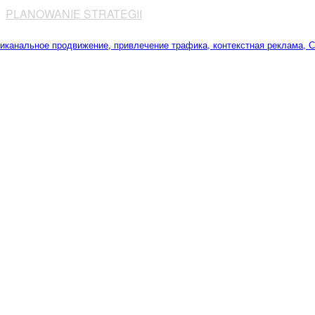
⠀
PLANOWANIE STRATEGII
⠀⠀⠀