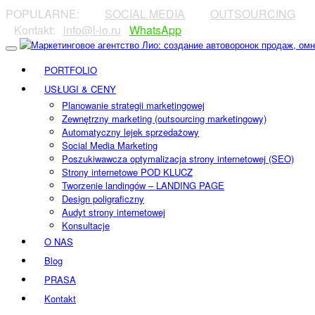
POPULARNE:
⠀⠀⠀
SOCIAL MEDIA
⠀⠀⠀
OUTSOURCING
⠀⠀
⠀Kontakt:⠀
info@l-io.ru
⠀
WhatsApp
PORTFOLIO
USŁUGI & CENY
Planowanie strategii marketingowej
Zewnętrzny marketing (outsourcing marketingowy)
Automatyczny lejek sprzedażowy
Social Media Marketing
Poszukiwawcza optymalizacja strony internetowej (SEO)
Strony internetowe POD KLUCZ
Tworzenie landingów – LANDING PAGE
Design poligraficzny
Audyt strony internetowej
Konsultacje
O NAS
Blog
PRASA
Kontakt