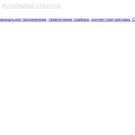
⠀
PLANOWANIE STRATEGII
⠀⠀⠀