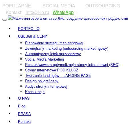
POPULARNE:
⠀⠀⠀
SOCIAL MEDIA
⠀⠀⠀
OUTSOURCING
⠀⠀
⠀Kontakt:⠀
info@l-io.ru
⠀
WhatsApp
PORTFOLIO
USŁUGI & CENY
Planowanie strategii marketingowej
Zewnętrzny marketing (outsourcing marketingowy)
Automatyczny lejek sprzedażowy
Social Media Marketing
Poszukiwawcza optymalizacja strony internetowej (SEO)
Strony internetowe POD KLUCZ
Tworzenie landingów – LANDING PAGE
Design poligraficzny
Audyt strony internetowej
Konsultacje
O NAS
Blog
PRASA
Kontakt