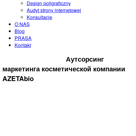
Design poligraficzny
Audyt strony internetowej
Konsultacje
O NAS
Blog
PRASA
Kontakt
ZAREZERWUJ KONSULTACJĘ
Аутсорсинг
маркетинга косметической компании
AZETAbio