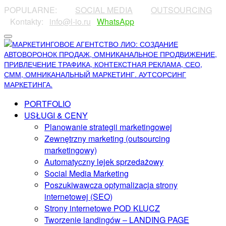
POPULARNE:
⠀⠀⠀
SOCIAL MEDIA
⠀⠀⠀
OUTSOURCING
⠀⠀
⠀Kontakty:⠀
info@l-io.ru
⠀
WhatsApp
PORTFOLIO
USŁUGI & CENY
Planowanie strategii marketingowej
Zewnętrzny marketing (outsourcing
marketingowy)
Automatyczny lejek sprzedażowy
Social Media Marketing
Poszukiwawcza optymalizacja strony
internetowej (SEO)
Strony internetowe POD KLUCZ
Tworzenie landingów – LANDING PAGE