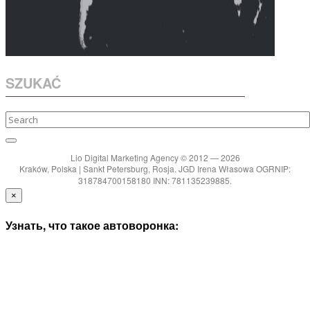
SZUKAĆ
Lio Digital Marketing Agency © 2012 — 2026
Kraków, Polska | Sankt Petersburg, Rosja. JGD Irena Własowa OGRNIP:
318784700158180 INN: 781135239885.
×
Узнать, что такое автоворонка: