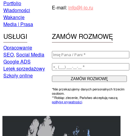
Portfolio
E-mail:
info@l-io.ru
Wiadomości
Wakancje
Media | Prasa
USŁUGI
ZAMÓW ROZMOWĘ
Opracowanie
SEO
,
Social Media
Google ADS
Lejek sprzedażowy
Szkoły online
*Nie przekazujemy danych personalnych trzecim
osobom.
**Robiąc zlecenie, Państwo akceptują naszą
politykę prywatności
.