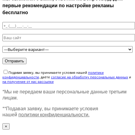
первые рекомендации по настройке рекламы
бесплатно
Подавая заявку, вы принимаете условия нашей
политики
конфиденциальности
, даёте
cогласие на обработку персональных данных
и
на получение от нас рассылки
*Мы не передаем ваши персональные данные третьим
лицам.
**Подавая заявку, вы принимаете условия
нашей
политики конфиденциальности.
×