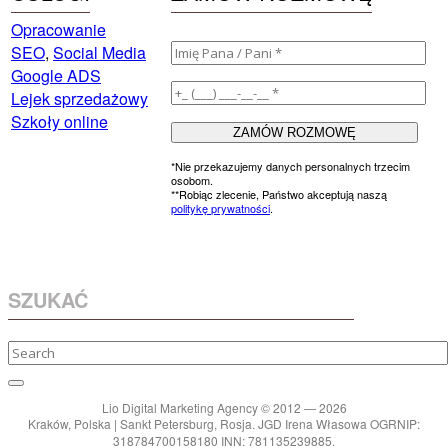
Opracowanie
SEO
,
Social Media
Google ADS
Lejek sprzedażowy
Szkoły online
*Nie przekazujemy danych personalnych trzecim
osobom.
**Robiąc zlecenie, Państwo akceptują naszą
politykę prywatności
.
SZUKAĆ
Lio Digital Marketing Agency © 2012 — 2026
Kraków, Polska | Sankt Petersburg, Rosja. JGD Irena Własowa OGRNIP:
318784700158180 INN: 781135239885.