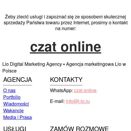
Żeby zlecić usługi i zapoznać się ze sposobem skutecznej
sprzedaży Państwa towaru przez Internet, prosimy o kontakt
na numer:
czat online
Lio Digital Marketing Agency ▪️ Agencja marketingowa Lio w
Polsce
AGENCJA
KONTAKTY
O nas
WhatsApp:
czat online
Portfolio
E-mail:
info@l-io.ru
Wiadomości
Wakancje
Media | Prasa
USŁUGI
ZAMÓW ROZMOWĘ