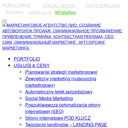
POPULARNE:
⠀⠀⠀
SOCIAL MEDIA
⠀⠀⠀
OUTSOURCING
⠀⠀
⠀Kontakty:⠀
info@l-io.ru
⠀
WhatsApp
PORTFOLIO
USŁUGI & CENY
Planowanie strategii marketingowej
Zewnętrzny marketing (outsourcing
marketingowy)
Automatyczny lejek sprzedażowy
Social Media Marketing
Poszukiwawcza optymalizacja strony
internetowej (SEO)
Strony internetowe POD KLUCZ
Tworzenie landingów – LANDING PAGE