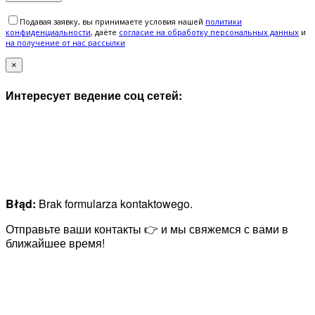
Подавая заявку, вы принимаете условия нашей
политики
конфиденциальности
, даёте
cогласие на обработку персональных данных
и
на получение от нас рассылки
×
Интересует ведение соц сетей:
Błąd:
Brak formularza kontaktowego.
Отправьте ваши контакты 👉 и мы свяжемся с вами в
ближайшее время!