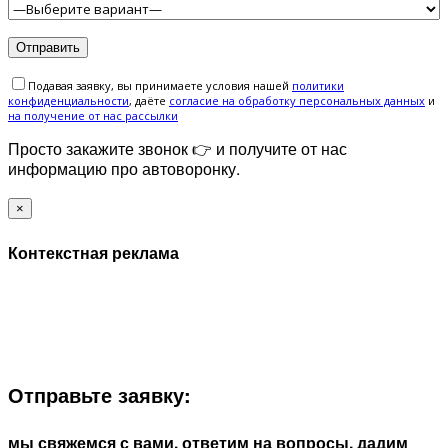
Подавая заявку, вы принимаете условия нашей
политики
конфиденциальности
, даёте
cогласие на обработку персональных данных
и
на получение от нас рассылки
Просто закажите звонок 👉 и получите от нас
информацию про автоворонку.
×
Контекстная реклама
ЗАПОЛНИТЕ ФОРМУ И МЫ СВЯЖЕМСЯ С ВАМИ В
БЛИЖАЙШЕЕ ВРЕМЯ:
Отправьте заявку:
мы свяжемся с вами, ответим на вопросы, дадим