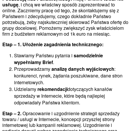
usługę
, i chcą we właściwy sposób zaprezentować to
online. Zaczniemy pracę od tego, że skontaktujemy się z
Państwem i zdecydujemy, czego dokładnie Państwo
potrzebują, żeby najskuteczniej skierować Państwa ofertę do
grupy docelowej. Pomożemy zwiększyć zysk właścicielom
firm z budżetem reklamowym od 1k euro na miesiąc.
Etap – 1. Ułożenie zagadnienia technicznego:
Stawiamy Państwu pytania i
samodzielnie
wypełniamy Brief
.
Przeprowadzamy
analizę danych wyjściowych
:
konkurenci, rynek, żądania poszukiwane, dane stron
internetowych.
Udzielamy
rekomendacji
dotyczących kanałów
sprzedaży w Internecie, które będą najlepiej
odpowiadały Państwa klientom.
Etap – 2.
Opracowanie i uzgodnienie strategii sprzedaży
towaru / usługi w Internecie, koncepcji przyszłej strony
internetowej lub kampanii reklamowej. Uzgodnienie i
podjęcie decyzji wobec zagadnienia technicznego oraz