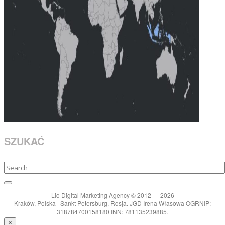
SZUKAĆ
Lio Digital Marketing Agency © 2012 — 2026
Kraków, Polska | Sankt Petersburg, Rosja. JGD Irena Własowa OGRNIP:
318784700158180 INN: 781135239885.
×