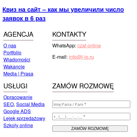
Квиз на сайт – как мы увеличили число
заявок в 6 раз
AGENCJA
KONTAKTY
O nas
WhatsApp:
czat online
Portfolio
E-mail:
info@l-io.ru
Wiadomości
Wakancje
Media | Prasa
USŁUGI
ZAMÓW ROZMOWĘ
Opracowanie
SEO
,
Social Media
Google ADS
Lejek sprzedażowy
Szkoły online