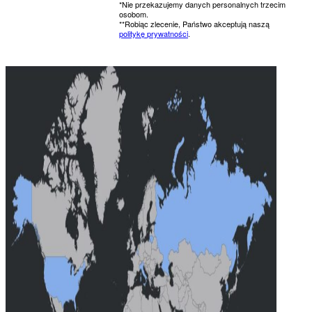
*Nie przekazujemy danych personalnych trzecim
osobom.
**Robiąc zlecenie, Państwo akceptują naszą
politykę prywatności
.