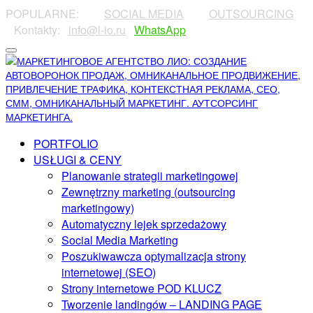
POPULARNE:
⠀⠀⠀
SOCIAL MEDIA
⠀⠀⠀
OUTSOURCING
⠀⠀
⠀Kontakty:⠀
info@l-io.ru
⠀
WhatsApp
PORTFOLIO
USŁUGI & CENY
Planowanie strategii marketingowej
Zewnętrzny marketing (outsourcing
marketingowy)
Automatyczny lejek sprzedażowy
Social Media Marketing
Poszukiwawcza optymalizacja strony
internetowej (SEO)
Strony internetowe POD KLUCZ
Tworzenie landingów – LANDING PAGE