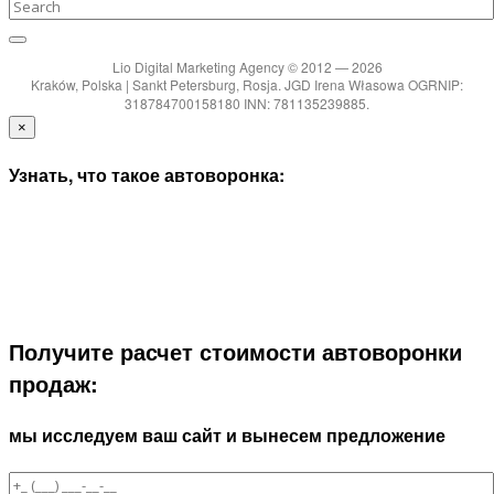
Lio Digital Marketing Agency © 2012 — 2026
Kraków, Polska | Sankt Petersburg, Rosja. JGD Irena Własowa OGRNIP:
318784700158180 INN: 781135239885.
×
Узнать, что такое автоворонка:
Получите расчет стоимости автоворонки
продаж:
мы исследуем ваш сайт и вынесем предложение