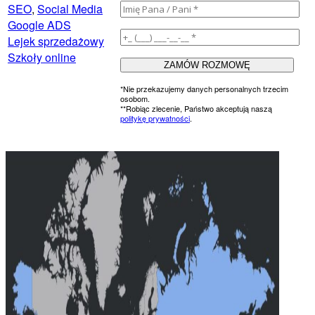
SEO
,
Social Media
Google ADS
Lejek sprzedażowy
Szkoły online
*Nie przekazujemy danych personalnych trzecim
osobom.
**Robiąc zlecenie, Państwo akceptują naszą
politykę prywatności
.