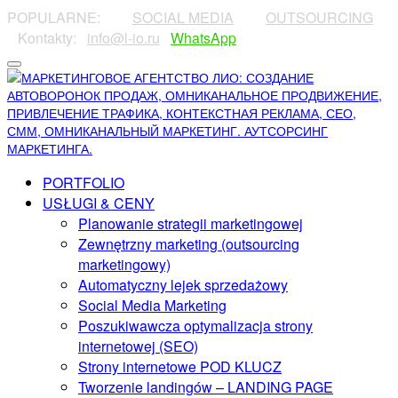
POPULARNE:
⠀⠀⠀
SOCIAL MEDIA
⠀⠀⠀
OUTSOURCING
⠀⠀
⠀Kontakty:⠀
info@l-io.ru
⠀
WhatsApp
PORTFOLIO
USŁUGI & CENY
Planowanie strategii marketingowej
Zewnętrzny marketing (outsourcing
marketingowy)
Automatyczny lejek sprzedażowy
Social Media Marketing
Poszukiwawcza optymalizacja strony
internetowej (SEO)
Strony internetowe POD KLUCZ
Tworzenie landingów – LANDING PAGE